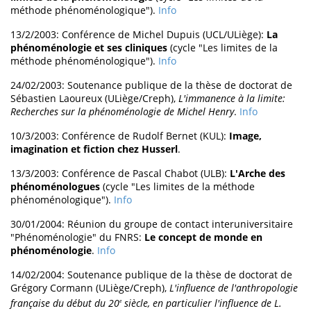
méthode phénoménologique").
Info
13/2/2003: Conférence de Michel Dupuis (UCL/ULiège):
La
phénoménologie et ses cliniques
(cycle "Les limites de la
méthode phénoménologique").
Info
24/02/2003: Soutenance publique de la thèse de doctorat de
Sébastien Laoureux (ULiège/Creph),
L'immanence à la limite:
Recherches sur la phénoménologie de Michel Henry
.
Info
10/3/2003: Conférence de Rudolf Bernet (KUL):
Image,
imagination et fiction chez Husserl
.
13/3/2003: Conférence de Pascal Chabot (ULB):
L'Arche des
phénoménologues
(cycle "Les limites de la méthode
phénoménologique").
Info
30/01/2004: Réunion du groupe de contact interuniversitaire
"Phénoménologie" du FNRS:
Le concept de monde en
phénoménologie
.
Info
14/02/2004: Soutenance publique de la thèse de doctorat de
Grégory Cormann (ULiège/Creph),
L'influence de l'anthropologie
française du début du 20
siècle, en particulier l'influence de L.
e