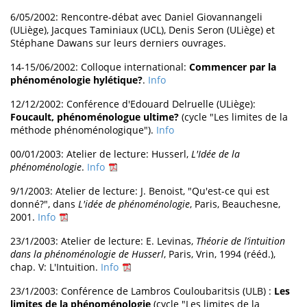
6/05/2002: Rencontre-débat avec Daniel Giovannangeli
(ULiège), Jacques Taminiaux (UCL), Denis Seron (ULiège) et
Stéphane Dawans sur leurs derniers ouvrages.
14-15/06/2002: Colloque international:
Commencer par la
phénoménologie hylétique?
.
Info
12/12/2002: Conférence d'Edouard Delruelle (ULiège):
Foucault, phénoménologue ultime?
(cycle "Les limites de la
méthode phénoménologique").
Info
00/01/2003: Atelier de lecture: Husserl,
L'Idée de la
phénoménologie
.
Info
9/1/2003: Atelier de lecture: J. Benoist, "Qu'est-ce qui est
donné?", dans
L'idée de phénoménologie
, Paris, Beauchesne,
2001.
Info
23/1/2003: Atelier de lecture: E. Levinas,
Théorie de l’intuition
dans la phénoménologie de Husserl
, Paris, Vrin, 1994 (rééd.),
chap. V: L'Intuition.
Info
23/1/2003: Conférence de Lambros Couloubaritsis (ULB) :
Les
limites de la phénoménologie
(cycle "Les limites de la