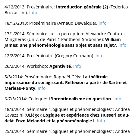
4/12/2013: Proséminaire:
Introduction générale (2)
(Federico
Boccaccini).
Info
18/12/2013: Proséminaire (Arnaud Dewalque).
Info
17/1/2014: Séminaire sur la perception: Alexandre Couture-
Mingheras (Univ. de Paris 1 Panthéon-Sorbonne):
William
James: une phénoménologie sans objet et sans sujet?
.
Info
12/2/2014: Proséminaire (Grégory Cormann).
Info
26/2/2014: Workshop:
Agentivité
.
Info
5/3/2014: Proséminaire: Raphaël Gély:
La théâtrale
impuissance du soi agissant. Réflexion à partir de Sartre et
Merleau-Ponty
.
Info
6-7/3/2014: Colloque:
L'intentionalisme en question
.
Info
18/3/2014: Séminaire "Logiques et phénoménologies": Andrea
Cavazzini (ULiège):
Logique et expérience chez Husserl et au-
delà: Enzo Melandri et la phénoménologie I
.
Info
25/3/2014: Séminaire "Logiques et phénoménologies": Andrea