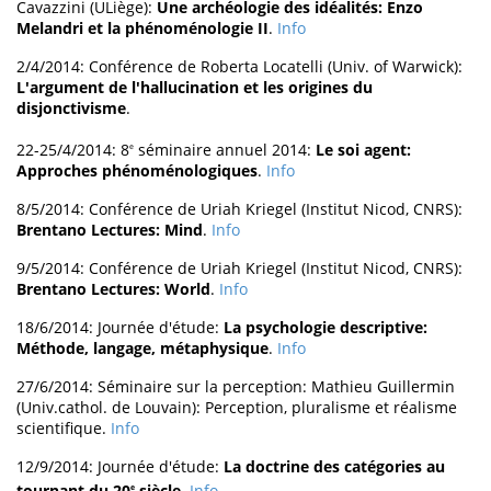
Cavazzini (ULiège):
Une archéologie des idéalités: Enzo
Melandri et la phénoménologie II
.
Info
2/4/2014: Conférence de Roberta Locatelli (Univ. of Warwick):
L'argument de l'hallucination et les origines du
disjonctivisme
.
22-25/4/2014: 8
séminaire annuel 2014:
Le soi agent:
e
Approches phénoménologiques
.
Info
8/5/2014: Conférence de Uriah Kriegel (Institut Nicod, CNRS):
Brentano Lectures: Mind
.
Info
9/5/2014: Conférence de Uriah Kriegel (Institut Nicod, CNRS):
Brentano Lectures: World
.
Info
18/6/2014: Journée d'étude:
La psychologie descriptive:
Méthode, langage, métaphysique
.
Info
27/6/2014: Séminaire sur la perception: Mathieu Guillermin
(Univ.cathol. de Louvain): Perception, pluralisme et réalisme
scientifique.
Info
12/9/2014: Journée d'étude:
La doctrine des catégories au
tournant du 20
siècle
.
Info
e