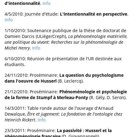
d'intentionnalité
.
Info
4/5/2010: Journée d'étude:
L'intentionnalité en perspective
.
Info
1/10/2010: Soutenance publique de la thèse de doctorat de
Damien Darcis (ULiège/Creph),
La phénoménologie matérielle,
une politique du vivant: Recherches sur la phénoménologie de
Michel Henry
.
Info
6/10/2010: Réunion de présentation de l'UR destinée aux
étudiants.
24/11/2010: Proséminaire:
La question du psychologisme
dans l'oeuvre de Husserl
(B. Leclercq).
21/12/2010: Proséminaire:
Phénoménologie et psychologie
de la forme de Stumpf à Merleau-Ponty
(R. Gély, D. Seron).
14/3/2011: Table ronde autour de l'ouvrage d'Arnaud
Dewalque,
Être et jugement: La fondation de l'ontologie chez
Heinrich Rickert
.
Info
23/3/2011: Proséminaire:
La passivité : Husserl et la
phénoménologie française
(D. Giovannangeli).