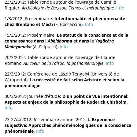
23/2/2012: Table ronde autour de l'ouvrage de Camille
Riquier,
Archéologie de Bergson: Temps et métaphysique
.
Info
1/3/2012: Proséminaire:
Intentionnalité et phénoménalité
chez Brentano et Mach
(F. Boccaccini).
Info
15/3/2012: Proséminaire:
Le statut de la conscience et de la
connaissance dans l'
Abhidharma
et dans le
Yogâcâra
Madhyamaka
(A. Filipucci).
Info
20/3/2012: Table ronde autour de l'ouvrage de Claude
Romano,
Au coeur de la raison, la phénoménologie
.
Info
22/3/2012: Conférence de László Tengelyi (Université de
Wuppertal):
La nécessité de fait selon Aristote et selon la
phénoménologie
.
30/3/2012: Journée d'étude:
D'un point de vue intentionnel:
Aspects et enjeux de la philosophie de Roderick Chisholm
.
Info
23-27/4/2012: 6
séminaire annuel 2012:
L'Expérience
e
subjective: Approches phénoménologiques de la conscience
phénoménale
.
Info