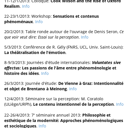
11-12/1/2013: Colloque:
Cook Wilson and the Rise of Oxford
Realism
.
Info
22-23/1/2013: Workshop:
Sensations et contenus
phénoménaux
.
Info
20/2/2013: Table ronde autour de l'ouvrage de Denis Seron,
Ce
que voir veut dire: Essai sur la perception
.
Info
5/3/2013: Conférence de R. Gély (FNRS, UCL, Univ. Saint-Louis):
La théâtralisation de l'émotion
.
8-9/3/2013: Journées d'étude internationales:
Voluntates sive
affectus:
Les passions de l'âme entre phénoménologie et
histoire des idées
.
Info
26/3/2013: Journée d'étude:
De Vienne à Graz: Intentionnalité
et objet de Brentano à Meinong
.
Info
12/4/2013: Séminaire sur la perception: M. Coratolo
(ULiège/URPh),
Le contenu intentionnel de la perception
.
Info
22-26/4/2013: 7
séminaire annuel 2013:
Philosophie et
e
esthétique de la modernité: Approches phénoménologiques
et sociologiques
.
Info