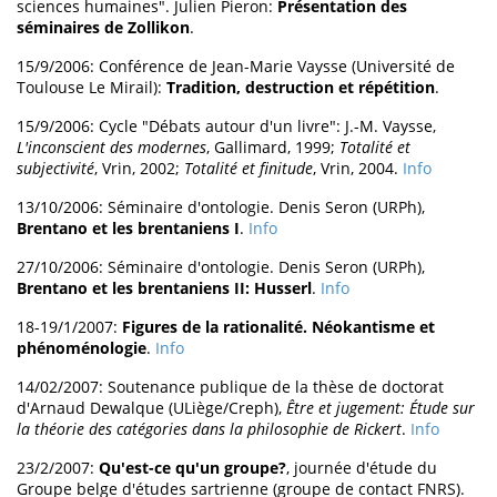
sciences humaines". Julien Pieron:
Présentation des
séminaires de Zollikon
.
15/9/2006: Conférence de Jean-Marie Vaysse (Université de
Toulouse Le Mirail):
Tradition, destruction et répétition
.
15/9/2006: Cycle "Débats autour d'un livre": J.-M. Vaysse,
L'inconscient des modernes
, Gallimard, 1999;
Totalité et
subjectivité
, Vrin, 2002;
Totalité et finitude
, Vrin, 2004.
Info
13/10/2006: Séminaire d'ontologie. Denis Seron (URPh),
Brentano et les brentaniens I
.
Info
27/10/2006: Séminaire d'ontologie. Denis Seron (URPh),
Brentano et les brentaniens II: Husserl
.
Info
18-19/1/2007:
Figures de la rationalité. Néokantisme et
phénoménologie
.
Info
14/02/2007: Soutenance publique de la thèse de doctorat
d'Arnaud Dewalque (ULiège/Creph),
Être et jugement: Étude sur
la théorie des catégories dans la philosophie de Rickert
.
Info
23/2/2007:
Qu'est-ce qu'un groupe?
, journée d'étude du
Groupe belge d'études sartrienne (groupe de contact FNRS).