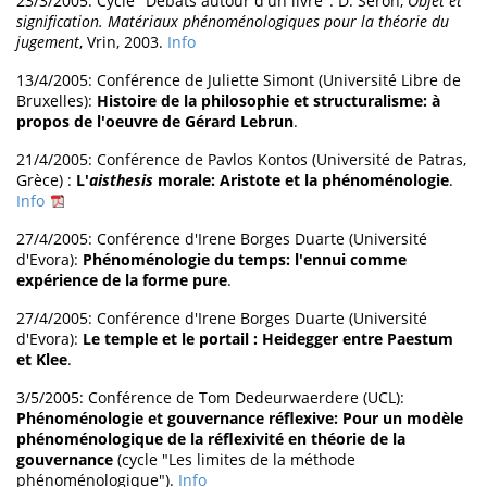
23/3/2005: Cycle "Débats autour d'un livre": D. Seron,
Objet et
signification. Matériaux phénoménologiques pour la théorie du
jugement
, Vrin, 2003.
Info
13/4/2005: Conférence de Juliette Simont (Université Libre de
Bruxelles):
Histoire de la philosophie et structuralisme: à
propos de l'oeuvre de Gérard Lebrun
.
21/4/2005: Conférence de Pavlos Kontos (Université de Patras,
Grèce) :
L'
aisthesis
morale: Aristote et la phénoménologie
.
Info
27/4/2005: Conférence d'Irene Borges Duarte (Université
d'Evora):
Phénoménologie du temps: l'ennui comme
expérience de la forme pure
.
27/4/2005: Conférence d'Irene Borges Duarte (Université
d'Evora):
Le temple et le portail : Heidegger entre Paestum
et Klee
.
3/5/2005: Conférence de Tom Dedeurwaerdere (UCL):
Phénoménologie et gouvernance réflexive: Pour un modèle
phénoménologique de la réflexivité en théorie de la
gouvernance
(cycle "Les limites de la méthode
phénoménologique").
Info