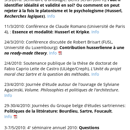
identifier idéalité et validité en soi? Ou comment on peut
rejeter à la fois le platonisme et le psychologisme (Husserl,
Recherches logiques
)
.
Info
11/3/2010: Conférence de Claude Romano (Université de Paris
4), :
Essence et modalité: Husserl et Kripke
.
Info
24/3/2010: Conférence discutée de Robert Brisart (FUSL,
Université du Luxembourg):
Contribution husserlienne à une
no ready-made theory
.
Info
2/4/2010: Soutenance publique de la thèse de doctorat de
Fabio Caprio Leite de Castro (ULiège/Creph),
L'Unité du projet
moral chez Sartre et la question des méthodes
.
Info
23/4/2010: Journée d'étude autour de l'ouvrage de Sylviane
Agacinski,
Volume. Philosophies et politiques de l'architecture
.
Info
29-30/4/2010: Journées du Groupe belge d'études sartriennes:
Politiques de la littérature: Bourdieu, Sartre, Foucault
.
Info
3-7/5/2010: 4
séminaire annuel 2010:
Questions
e