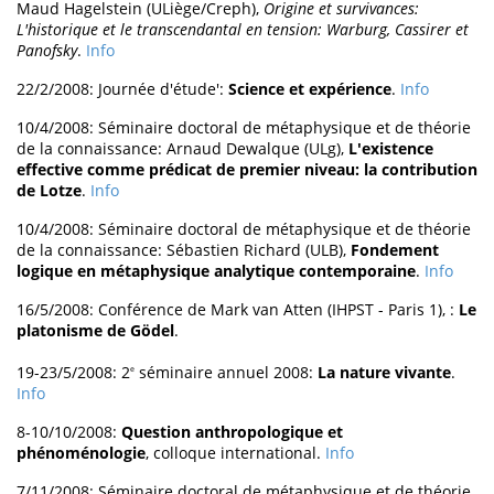
Maud Hagelstein (ULiège/Creph),
Origine et survivances:
L'historique et le transcendantal en tension: Warburg, Cassirer et
Panofsky
.
Info
22/2/2008: Journée d'étude':
Science et expérience
.
Info
10/4/2008: Séminaire doctoral de métaphysique et de théorie
de la connaissance: Arnaud Dewalque (ULg),
L'existence
effective comme prédicat de premier niveau: la contribution
de Lotze
.
Info
10/4/2008: Séminaire doctoral de métaphysique et de théorie
de la connaissance: Sébastien Richard (ULB),
Fondement
logique en métaphysique analytique contemporaine
.
Info
16/5/2008: Conférence de Mark van Atten (IHPST - Paris 1), :
Le
platonisme de Gödel
.
19-23/5/2008: 2
séminaire annuel 2008:
La nature vivante
.
e
Info
8-10/10/2008:
Question anthropologique et
phénoménologie
, colloque international.
Info
7/11/2008: Séminaire doctoral de métaphysique et de théorie