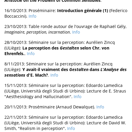
Aristotle on the Problem of Common Sensibles
.
16/10/2013: Proséminaire:
Introduction générale (1)
(Federico
Boccaccini).
Info
23/10/2013: Table ronde autour de l'ouvrage de Raphaël Gély,
Imaginaire, perception, incarnation
.
Info
28/10/2013: Séminaire sur la perception: Aurélien Zincq
(ULiège):
La perception des
Gestalten
selon Chr. von
Ehrenfels.
.
Info
8/11/2013: Séminaire sur la perception: Aurélien Zincq
(ULiège):
Y avait-il vraiment des
Gestalten
dans
L'Analyse des
sensations
d'E. Mach?
.
Info
15/11/2013: Séminaire sur la perception: Edoardo Lamedica
(ULiège, Università degli Studi di Urbino): Lecture de E. Straus
"Aesthesiology and Hallucination".
Info
20/11/2013: Proséminaire (Arnaud Dewalque).
Info
22/11/2013: Séminaire sur la perception: Edoardo Lamedica
(ULiège, Università degli Studi di Urbino): Lecture de David W.
Smith, "Realism in perception".
Info