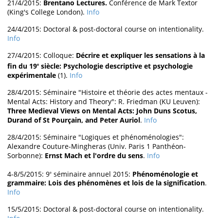
21/4/2015:
Brentano Lectures.
Conférence de Mark Textor
(King's College London).
Info
24/4/2015: Doctoral & post-doctoral course on intentionality.
Info
27/4/2015: Colloque:
Décrire et expliquer les sensations à la
fin du 19
siècle: Psychologie descriptive et psychologie
e
expérimentale
(1).
Info
28/4/2015: Séminaire "Histoire et théorie des actes mentaux -
Mental Acts: History and Theory": R. Friedman (KU Leuven):
Three Medieval Views on Mental Acts: John Duns Scotus,
Durand of St Pourçain, and Peter Auriol
.
Info
28/4/2015: Séminaire "Logiques et phénoménologies":
Alexandre Couture-Mingheras (Univ. Paris 1 Panthéon-
Sorbonne):
Ernst Mach et l'ordre du sens
.
Info
4-8/5/2015: 9
séminaire annuel 2015:
Phénoménologie et
e
grammaire: Lois des phénomènes et lois de la signification
.
Info
15/5/2015: Doctoral & post-doctoral course on intentionality.