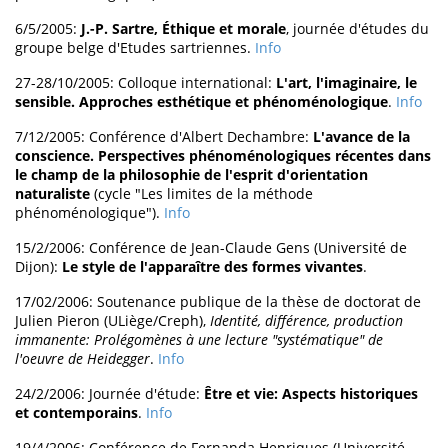
6/5/2005:
J.-P. Sartre, Éthique et morale
, journée d'études du
groupe belge d'Etudes sartriennes.
Info
27-28/10/2005: Colloque international:
L'art, l'imaginaire, le
sensible. Approches esthétique et phénoménologique
.
Info
7/12/2005: Conférence d'Albert Dechambre:
L'avance de la
conscience. Perspectives phénoménologiques récentes dans
le champ de la philosophie de l'esprit d'orientation
naturaliste
(cycle "Les limites de la méthode
phénoménologique").
Info
15/2/2006: Conférence de Jean-Claude Gens (Université de
Dijon):
Le style de l'apparaître des formes vivantes
.
17/02/2006: Soutenance publique de la thèse de doctorat de
Julien Pieron (ULiège/Creph),
Identité, différence, production
immanente: Prolégomènes à une lecture "systématique" de
l'oeuvre de Heidegger
.
Info
24/2/2006: Journée d'étude:
Être et vie: Aspects historiques
et contemporains
.
Info
19/4/2006: Conférence de Fernanda Henriques (Université