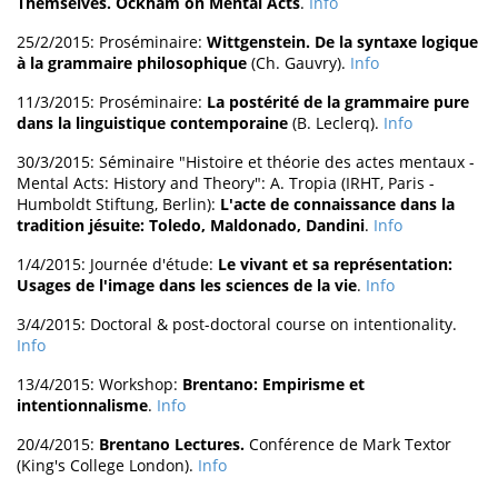
Themselves. Ockham on Mental Acts
.
Info
25/2/2015: Proséminaire:
Wittgenstein. De la syntaxe logique
à la grammaire philosophique
(Ch. Gauvry).
Info
11/3/2015: Proséminaire:
La postérité de la grammaire pure
dans la linguistique contemporaine
(B. Leclerq).
Info
30/3/2015: Séminaire "Histoire et théorie des actes mentaux -
Mental Acts: History and Theory": A. Tropia (IRHT, Paris -
Humboldt Stiftung, Berlin):
L'acte de connaissance dans la
tradition jésuite: Toledo, Maldonado, Dandini
.
Info
1/4/2015: Journée d'étude:
Le vivant et sa représentation:
Usages de l'image dans les sciences de la vie
.
Info
3/4/2015: Doctoral & post-doctoral course on intentionality.
Info
13/4/2015: Workshop:
Brentano: Empirisme et
intentionnalisme
.
Info
20/4/2015:
Brentano Lectures.
Conférence de Mark Textor
(King's College London).
Info