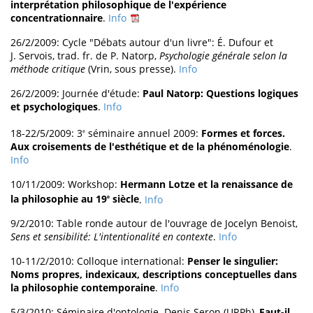
interprétation philosophique de l'expérience
concentrationnaire
.
Info
26/2/2009: Cycle "Débats autour d'un livre": É. Dufour et
J. Servois, trad. fr. de P. Natorp,
Psychologie générale selon la
méthode critique
(Vrin, sous presse).
Info
26/2/2009: Journée d'étude:
Paul Natorp: Questions logiques
et psychologiques
.
Info
18-22/5/2009: 3
séminaire annuel 2009:
Formes et forces.
e
Aux croisements de l'esthétique et de la phénoménologie
.
Info
10/11/2009: Workshop:
Hermann Lotze et la renaissance de
la philosophie au 19
siècle
.
Info
e
9/2/2010: Table ronde autour de l'ouvrage de Jocelyn Benoist,
Sens et sensibilité: L'intentionalité en contexte
.
Info
10-11/2/2010: Colloque international:
Penser le singulier:
Noms propres, indexicaux, descriptions conceptuelles dans
la philosophie contemporaine
.
Info
5/3/2010: Séminaire d'ontologie. Denis Seron (URPh),
Faut-il