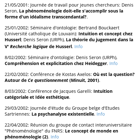
21/05/2001: Journée de travail pour jeunes chercheurs: Denis
Seron,
La phénoménologie doit-elle s'accomplir sous la
forme d'un idéalisme transcendantal?
.
25/01/2002: Séminaire d'ontologie: Bertrand Bouckaert
(Université catholique de Louvain):
Intuition et concept chez
Husserl
; Denis Seron (URPh),
La théorie du jugement dans la
V
Recherche logique
de Husserl
.
Info
e
8/02/2002: Séminaire d'ontologie: Denis Seron (URPh),
Compréhension et explicitation chez Heidegger
.
Info
22/02/2002: Conférence de Kostas Axelos:
Où est la question?
Autour de
Ce questionnement
(Minuit, 2001)
.
8/03/2002: Conférence de Jacques Garelli:
Intuition
catégoriale et Idée esthétique
.
29/03/2002: Journée d'étude du Groupe belge d'Etudes
Sartriennes:
La psychanalyse existentielle
.
Info
22/04/2002: Réunion du groupe de contact interuniversitaire
"Phénoménologie" du FNRS:
Le concept de monde en
phénoménologie (2)
.
Info