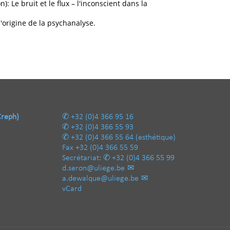
): Le bruit et le flux – l'inconscient dans la
 l'origine de la psychanalyse.
Creph)
+32 (0)4 366 95 16
+32 (0)4 366 55 93
+32 (0)4 366 55 64
(esthétique)
Fax
+32 (0)4 366 55 59
Secrétariat:
+32 (0)4 366 55 99
d.seron@uliege.be
a.dewalque@uliege.be
vCard