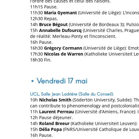
l'ordre des causes et celui des raisons.
11h15 Pause.
11h30
Maria Gyemant
(Université de Liège): L’incon
12h30 Repas.
14h
Bruce Bégout
(Université de Bordeaux 3); Pulsi
15h
Annabelle Dufourcq
(Université Charles, Prague
de réalité: Merleau-Ponty et l’inconscient.
16h Pause.
16h30
Grégory Cormann
(Université de Liège): Emot
17h30
Nicolas de Warren
(Katholieke Universiteit Le
18h30 Fin.
• Vendredi 17 mai
UCL, Salle Jean Ladrière (Salle du Conseil).
10h
Nicholas Smith
(Södertön University, Suède): Th
can contribute to phenomenology and postcoloniali
11h
Laurent Perreau
(Université d’Amiens, France): I
12h Pause déjeuner.
14h
Roland Breeur
(Katholieke Universiteit Leuven):
15h
Délia Popa
(FNRS/Université Catholique de Louva
16h Pause.