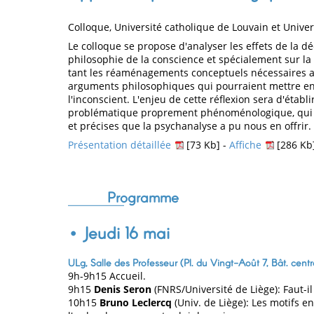
Colloque, Université catholique de Louvain et Univer
Le colloque se propose d'analyser les effets de la d
philosophie de la conscience et spécialement sur la
tant les réaménagements conceptuels nécessaires afi
arguments philosophiques qui pourraient mettre en d
l'inconscient. L'enjeu de cette réflexion sera d'établi
problématique proprement phénoménologique, qui t
et précises que la psychanalyse a pu nous en offrir.
Présentation détaillée
[73 Kb] -
Affiche
[286 Kb
Programme
• Jeudi 16 mai
ULg, Salle des Professeur (Pl. du Vingt-Août 7, Bât. centra
9h-9h15 Accueil.
9h15
Denis Seron
(FNRS/Université de Liège): Faut-il 
10h15
Bruno Leclercq
(Univ. de Liège): Les motifs en