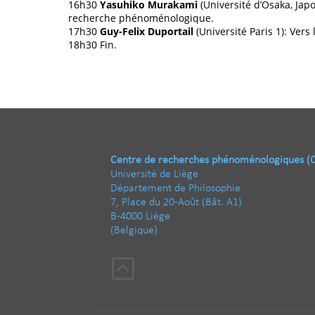
16h30
Yasuhiko Murakami
(Université d’Osaka, Japon
recherche phénoménologique.
17h30
Guy-Felix Duportail
(Université Paris 1): Vers
18h30 Fin.
Centre de recherches phénoménologiques (
Université de Liège
Département de Philosophie
7, Place du 20-Août (Bât. A1)
B-4000 Liège
(Belgique)