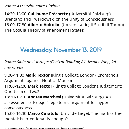
Room: A1/2/Séminaire Cinéma
14:30-16:00
Guillaume Fréchette
(Universität Salzburg),
Brentano and Twardowski on the Unity of Consciousness
16:00-17:30
Alberto Voltolini
(Università degli Studi di Torino),
The Copula Theory of Phenomenal States
Wednesday, November 13, 2019
Room: Salle de l'Horloge (Central Building A1, Jesuits Wing, 2d
mezzanine)
9:30-11:00
Mark Textor
(King's College London), Brentano's
Arguments against Neutral Monism
11:00-12:30
Mark Textor
(King's College London), Judgement:
One-term or Two?
13:30-15:00
Andrea Marchesi
(Universität Salzburg), An
assessment of Kriegel's epistemic argument for hyper-
consciousness
15:00-16:30
Marco Coratolo
(Univ. de Liège), The mark of the
mental: is intentionality enough?
Attendance is free. No registration required.