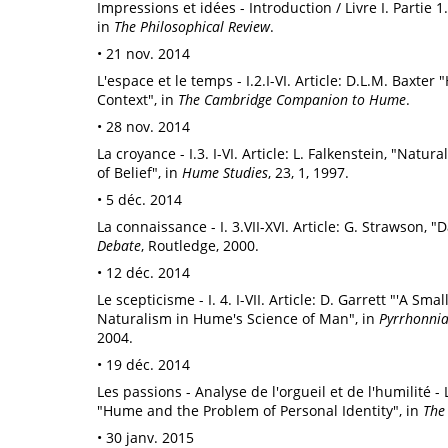
Impressions et idées - Introduction / Livre I. Partie 1
in
The Philosophical Review
.
• 21 nov. 2014
L'espace et le temps - I.2.I-VI. Article: D.L.M. Baxte
Context", in
The Cambridge Companion to Hume
.
• 28 nov. 2014
La croyance - I.3. I-VI. Article: L. Falkenstein, "Nat
of Belief", in
Hume Studies
, 23, 1, 1997.
• 5 déc. 2014
La connaissance - I. 3.VII-XVI. Article: G. Strawson,
Debate
, Routledge, 2000.
• 12 déc. 2014
Le scepticisme - I. 4. I-VII. Article: D. Garrett "'A S
Naturalism in Hume's Science of Man", in
Pyrrhonnia
2004.
• 19 déc. 2014
Les passions - Analyse de l'orgueil et de l'humilité - Liv
"Hume and the Problem of Personal Identity", in
The
• 30 janv. 2015