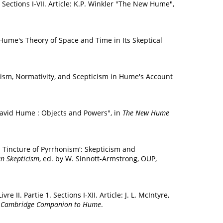
. Sections I-VII. Article: K.P. Winkler "The New Hume",
r "Hume's Theory of Space and Time in Its Skeptical
uralism, Normativity, and Scepticism in Hume's Account
 "David Hume : Objects and Powers", in
The New Hume
mall Tincture of Pyrrhonism': Skepticism and
n Skepticism
, ed. by W. Sinnott-Armstrong, OUP,
re II. Partie 1. Sections I-XII. Article: J. L. McIntyre,
 Cambridge Companion to Hume
.