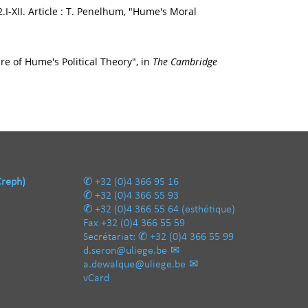
2.I-XII. Article : T. Penelhum, "Hume's Moral
ture of Hume's Political Theory", in
The Cambridge
Creph)
+32 (0)4 366 95 16
+32 (0)4 366 55 93
+32 (0)4 366 55 64
(esthétique)
Fax
+32 (0)4 366 55 59
Secrétariat:
+32 (0)4 366 55 99
d.seron@uliege.be
a.dewalque@uliege.be
vCard