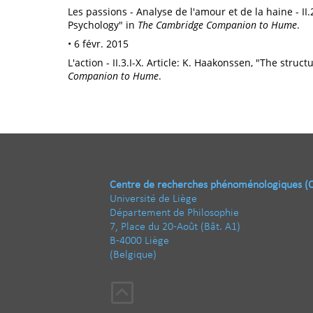
Les passions - Analyse de l'amour et de la haine - II.
Psychology" in
The Cambridge Companion to Hume
.
• 6 févr. 2015
L'action - II.3.I-X. Article: K. Haakonssen, "The struc
Companion to Hume
.
Centre de recherches phénoménologiques (
Université de Liège
Département de Philosophie
7, Place du 20-Août (Bât. A1)
B-4000 Liège
(Belgique)