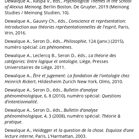
Dewalque A., Raspa V., éds.,
Psychological Themes in the School
of Alexius Meinong
, Berlin Boston, De Gruyter, 2019 (Meinong
Studies / Meinong Studien, 10).
Dewalque A., Gauvry Ch., éds.,
Conscience et représentation:
Introduction aux théories représentationnelles de l'esprit
, Paris,
Vrin, 2016.
Dewalque A., Seron D., éds.,
Philosophie
, 124 (janv.) (2015),
numéro spécial:
Les phénomènes
.
Dewalque A., Leclercq B., Seron D., éds.,
La théorie des
catégories: Entre logique et ontologie
, Liège, Presses
Universitaires de Liège, 2011.
Dewalque A.,
Être et jugement: La fondation de l'ontologie chez
Heinrich Rickert
, Hildesheim Zurich New York, Olms, 2010.
Dewalque A., Seron D., éds.,
Bulletin d'analyse
phénoménologique
, 6, 8 (2010), numéro spécial:
Questions
d'intentionnalité
.
Dewalque A., Seron D., éds.,
Bulletin d'analyse
phénoménologique
, 4, 3 (2008), numéro spécial:
Théorie &
pratique
.
Dewalque A.,
Heidegger et la question de la chose. Esquisse d'une
lecture interne
, Paris, L'Harmattan, 2003.