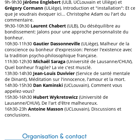
9h-9h30
Jérôme Englebert
(ULB, UCLouvain et Uliège) et
Grégory Cormann
(ULiège), Introduction et "installation": Et ce
que je voudrais évoquer ici... Christophe Adam ou l'art du
commentaire.
9h30-10h30
Laurent Chabert
(ULB), Du déséquilibre au
bondissement: Jalons pour une approche personnaliste du
bonheur.
10h30-11h30
Gautier Dassonneville
(ULiège), Malheur de la
conscience ou bonheur d'expression: Penser l'existence avec
la tradition psycho-philosophique française.
11h30-12h30
Michaël Saraga
(Université de Lausanne/CHUV),
Quel bonheur fragile? La vie c'est musclé.
13h30-14h30
Jean-Louis Duvivier
(Service de santé mentale
de Dinant), Méditation sur l'innocence, l'amour et la mort.
14h30-15h30
Dan Kaminski
(UCLouvain), Comment vous
appelez-vous?
15h30-16h30
Hubert Wykretowicz
(Université de
Lausanne/CHUV), De l'art d'être malheureux.
16h30-23h
Antoine Masson
(UCLouvain), Discussions et
conclusions.
Organisation & contact