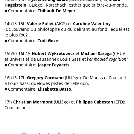
Hagelstein
(ULiège): Rorschach, esthétique et être-au-monde.
■
Commentaire:
Thibault De Meyer
.
14h15-15h
Valérie Follet
(AIGS) et
Caroline Valentiny
(UCLouvain): Du philosophe ou du délirant, au fond, lequel est
le plus fou?
■
Commentaire:
Tudi Gozé
.
15h30-16h15
Hubert Wykretowicz
et
Michael Saraga
(CHUV
et université de Lausanne): Louis Sass et l'
embodied cognition
?
■
Commentaire:
Jasper Feyaerts
.
16h15-17h
Grégory Cormann
(ULiège): De Mauss et Foucault
à Louis Sass: quelques pistes de réflexion.
■
Commentaire:
Elisabetta Basso
.
17h
Christian Mormont
(ULiège) et
Philippe Cabestan
(EFD):
Conclusions.