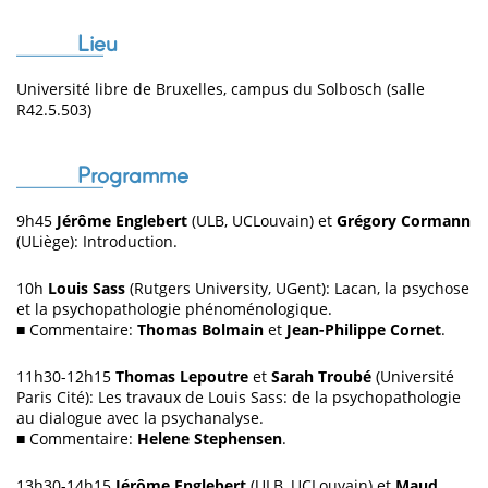
Lieu
Université libre de Bruxelles, campus du Solbosch (salle
R42.5.503)
Programme
9h45
Jérôme Englebert
(ULB, UCLouvain) et
Grégory Cormann
(ULiège): Introduction.
10h
Louis Sass
(Rutgers University, UGent): Lacan, la psychose
et la psychopathologie phénoménologique.
■
Commentaire:
Thomas Bolmain
et
Jean-Philippe Cornet
.
11h30-12h15
Thomas Lepoutre
et
Sarah Troubé
(Université
Paris Cité): Les travaux de Louis Sass: de la psychopathologie
au dialogue avec la psychanalyse.
■
Commentaire:
Helene Stephensen
.
13h30-14h15
Jérôme Englebert
(ULB, UCLouvain) et
Maud