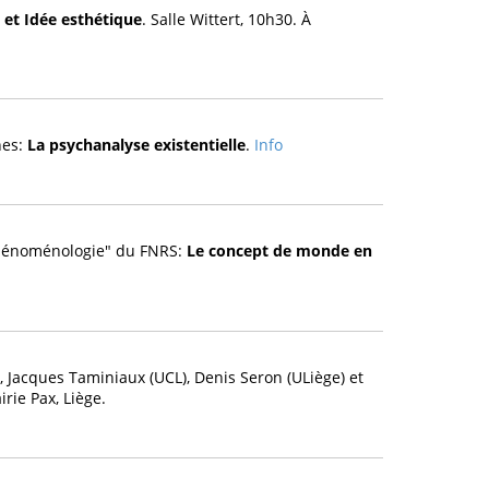
e et Idée esthétique
. Salle Wittert, 10h30. À
nes:
La psychanalyse existentielle
.
Info
Phénoménologie" du FNRS:
Le concept de monde en
 Jacques Taminiaux (UCL), Denis Seron (ULiège) et
rie Pax, Liège.