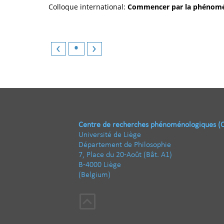
Colloque international:
Commencer par la phénomén
‹
•
›
Centre de recherches phénoménologiques (
Université de Liège
Département de Philosophie
7, Place du 20-Août (Bât. A1)
B-4000 Liège
(Belgium)