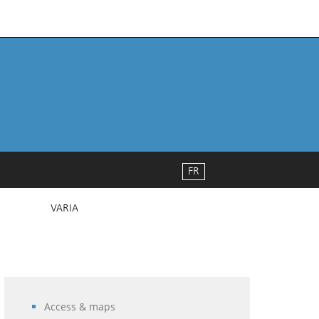
FR
VARIA
Access & maps