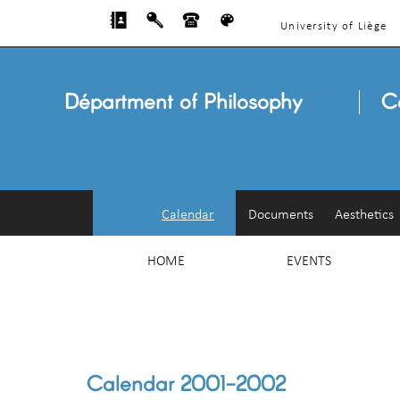
University of Liège
Départment of Philosophy
C
Calendar
Documents
Aesthetics
HOME
EVENTS
Calendar 2001-2002