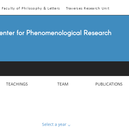
Faculty of Philosophy & Letters
Traverses Research Unit
enter for Phenomenological Research
TEACHINGS
TEAM
PUBLICATIONS
Select a year