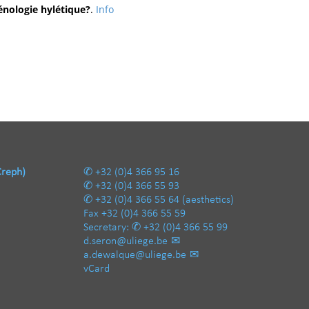
ologie hylétique?
.
Info
Creph)
+32 (0)4 366 95 16
+32 (0)4 366 55 93
+32 (0)4 366 55 64
(aesthetics)
Fax
+32 (0)4 366 55 59
Secretary:
+32 (0)4 366 55 99
d.seron@uliege.be
a.dewalque@uliege.be
vCard