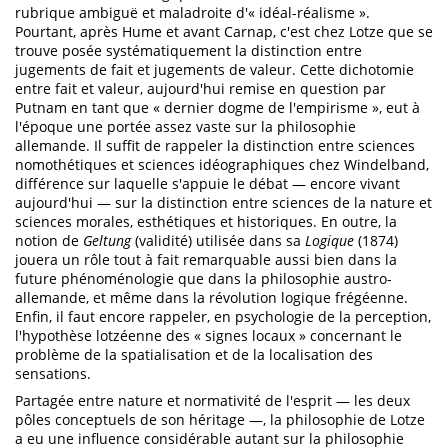
rubrique ambiguë et maladroite d'« idéal-réalisme ».
Pourtant, après Hume et avant Carnap, c'est chez Lotze que se
trouve posée systématiquement la distinction entre
jugements de fait et jugements de valeur. Cette dichotomie
entre fait et valeur, aujourd'hui remise en question par
Putnam en tant que « dernier dogme de l'empirisme », eut à
l'époque une portée assez vaste sur la philosophie
allemande. Il suffit de rappeler la distinction entre sciences
nomothétiques et sciences idéographiques chez Windelband,
différence sur laquelle s'appuie le débat — encore vivant
aujourd'hui — sur la distinction entre sciences de la nature et
sciences morales, esthétiques et historiques. En outre, la
notion de
Geltung
(validité) utilisée dans sa
Logique
(1874)
jouera un rôle tout à fait remarquable aussi bien dans la
future phénoménologie que dans la philosophie austro-
allemande, et même dans la révolution logique frégéenne.
Enfin, il faut encore rappeler, en psychologie de la perception,
l'hypothèse lotzéenne des « signes locaux » concernant le
problème de la spatialisation et de la localisation des
sensations.
Partagée entre nature et normativité de l'esprit — les deux
pôles conceptuels de son héritage —, la philosophie de Lotze
a eu une influence considérable autant sur la philosophie