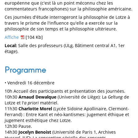
européenne que (c'est là un point méconnu chez les
commentateurs francophones) sur la philosophie américaine.
Ces journées d'étude interrogeront la philosophie de Lotze à
travers le prisme de l'influence qu'elle a exercée sur la
philosophie de son temps et la philosophie ultérieure.
Affiche
[104 Kb]
Local:
Salle des professeurs (ULg, Bâtiment central A1, 1er
étage).
Programme
• Vendredi 16 décembre
10h Accueil des participants et présentation des journées.
10h30
Arnaud Dewalque
(Université de Liège): La
Geltung
de
Lotze et l'
a priori
matériel.
11h30
Charlotte Morel
(Lycée Sidoine Apollinaire, Clermont-
Ferrand) : Entre Kant et néo-kantismes: jugement éthique et
jugement esthétique chez Lotze.
12h30 Pause.
14h30
Jocelyn Benoist
(Université de Paris 1, Archives
Husserl, IUF): La conception sérielle des concepts.