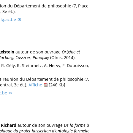
nion du Département de philosophie (7, Place
 3e ét.).
lg.ac.be
elstein
autour de son ouvrage
Origine et
arburg, Cassirer, Panofsky
(Olms, 2014).
 R. Gély, R. Steinmetz, A. Hervy, F. Dubuisson,
de réunion du Département de philosophie (7,
entral, 3e ét.).
Affiche
[246 Kb]
c.be
 Richard
autour de son ouvrage
De la forme à
ophique du projet husserlien d'ontologie formelle