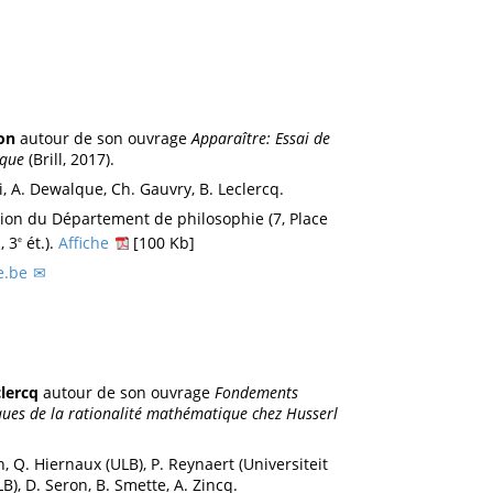
on
autour de son ouvrage
Apparaître: Essai de
ique
(Brill, 2017).
i, A. Dewalque, Ch. Gauvry, B. Leclercq.
nion du Département de philosophie (7, Place
, 3
ét.).
Affiche
[100 Kb]
e
e.be
lercq
autour de son ouvrage
Fondements
ues de la rationalité mathématique chez Husserl
, Q. Hiernaux (ULB), P. Reynaert (Universiteit
B), D. Seron, B. Smette, A. Zincq.