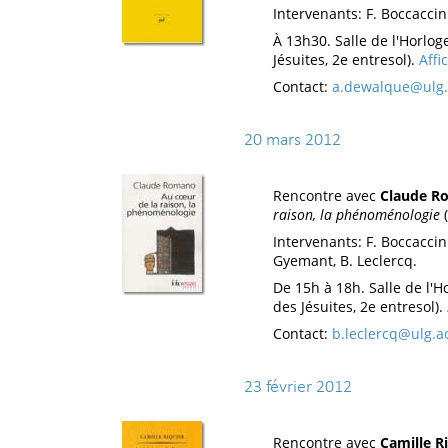
Intervenants: F. Boccaccin
À 13h30. Salle de l'Horloge
Jésuites, 2e entresol).
Affi
Contact:
a.dewalque@ulg.
20 mars 2012
Rencontre avec
Claude R
raison, la phénoménologie
(
Intervenants: F. Boccaccini
Gyemant, B. Leclercq.
De 15h à 18h. Salle de l'Ho
des Jésuites, 2e entresol).
Contact:
b.leclercq@ulg.a
23 février 2012
Rencontre avec
Camille R