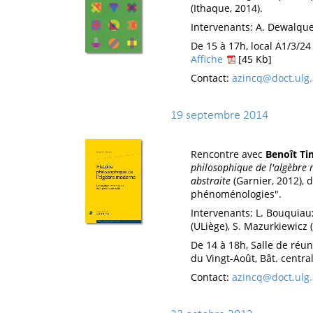
(Ithaque, 2014).
Intervenants: A. Dewalque,
De 15 à 17h, local A1/3/24 
Affiche
[45 Kb]
Contact:
azincq@doct.ulg.
19 septembre 2014
Rencontre avec
Benoît T
philosophique de l'algèbre
abstraite
(Garnier, 2012), 
phénoménologies".
Intervenants: L. Bouquiaux
(ULiège), S. Mazurkiewicz (
De 14 à 18h, Salle de réu
du Vingt-Août, Bât. central
Contact:
azincq@doct.ulg.