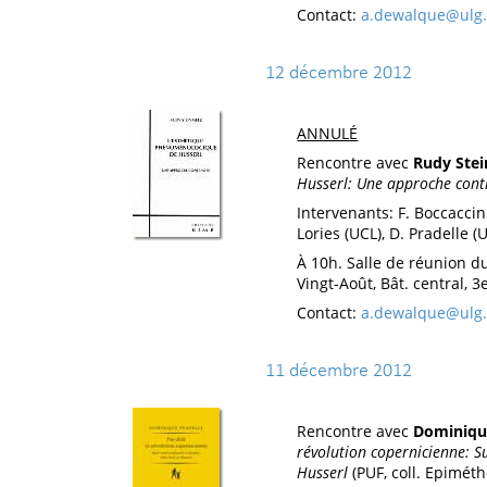
Contact:
a.dewalque@ulg.
12 décembre 2012
ANNULÉ
Rencontre avec
Rudy Ste
Husserl: Une approche cont
Intervenants: F. Boccaccin
Lories (UCL), D. Pradelle 
À 10h. Salle de réunion d
Vingt-Août, Bât. central, 3e
Contact:
a.dewalque@ulg.
11 décembre 2012
Rencontre avec
Dominiqu
révolution copernicienne: Su
Husserl
(PUF, coll. Epiméth