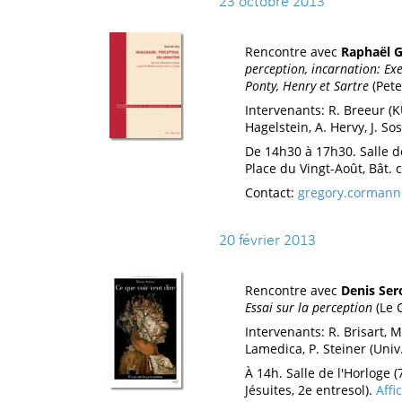
23 octobre 2013
Rencontre avec
Raphaël G
perception, incarnation: E
Ponty, Henry et Sartre
(Pete
Intervenants: R. Breeur (K
Hagelstein, A. Hervy, J. Sos
De 14h30 à 17h30. Salle 
Place du Vingt-Août, Bât. c
Contact:
gregory.cormann
20 février 2013
Rencontre avec
Denis Ser
Essai sur la perception
(Le C
Intervenants: R. Brisart, 
Lamedica, P. Steiner (Univ
À 14h. Salle de l'Horloge (
Jésuites, 2e entresol).
Affi