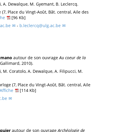
i, A. Dewalque, M. Gyemant, B. Leclercq.
 (7, Place du Vingt-Août, Bât. central, Aile des
che
[96 Kb]
ac.be
-
b.leclercq@ulg.ac.be
omano
autour de son ouvrage
Au coeur de la
Gallimard, 2010).
, M. Coratolo, A. Dewalque, A. Filipucci, M.
rloge (7, Place du Vingt-Août, Bât. central, Aile
Affiche
[114 Kb]
c.be
iquier
autour de son ouvrage
Archéologie de