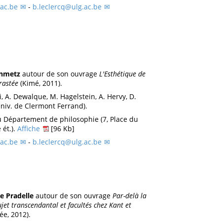
ac.be
-
b.leclercq@ulg.ac.be
inmetz
autour de son ouvrage
L'Esthétique de
rastée
(Kimé, 2011).
i, A. Dewalque, M. Hagelstein, A. Hervy, D.
(Univ. de Clermont Ferrand).
u Département de philosophie (7, Place du
 ét.).
Affiche
[96 Kb]
ac.be
-
b.leclercq@ulg.ac.be
e Pradelle
autour de son ouvrage
Par-delà la
jet transcendantal et facultés chez Kant et
ée, 2012).