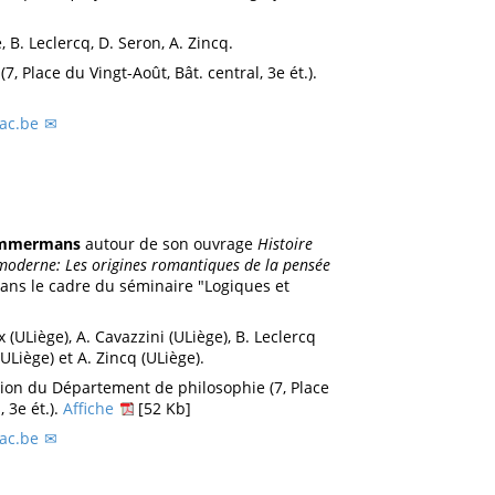
 B. Leclercq, D. Seron, A. Zincq.
(7, Place du Vingt-Août, Bât. central, 3e ét.).
ac.be
immermans
autour de son ouvrage
Histoire
 moderne: Les origines romantiques de la pensée
dans le cadre du séminaire "Logiques et
 (ULiège), A. Cavazzini (ULiège), B. Leclercq
ULiège) et A. Zincq (ULiège).
nion du Département de philosophie (7, Place
, 3e ét.).
Affiche
[52 Kb]
ac.be