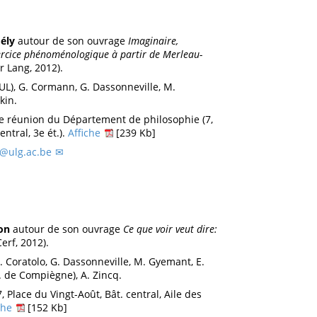
ély
autour de son ouvrage
Imaginaire,
xercice phénoménologique à partir de Merleau-
r Lang, 2012).
UL), G. Cormann, G. Dassonneville, M.
kin.
de réunion du Département de philosophie (7,
entral, 3e ét.).
Affiche
[239 Kb]
@ulg.ac.be
on
autour de son ouvrage
Ce que voir veut dire:
erf, 2012).
M. Coratolo, G. Dassonneville, M. Gyemant, E.
. de Compiègne), A. Zincq.
7, Place du Vingt-Août, Bât. central, Aile des
che
[152 Kb]