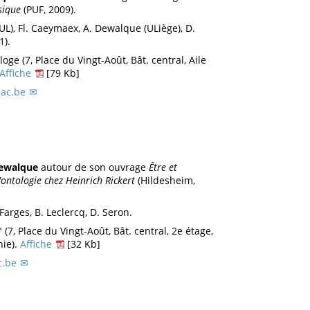
sique
(PUF, 2009).
UL), Fl. Caeymaex, A. Dewalque (ULiège), D.
1).
loge (7, Place du Vingt-Août, Bât. central, Aile
Affiche
[79 Kb]
ac.be
ewalque
autour de son ouvrage
Être et
'ontologie chez Heinrich Rickert
(Hildesheim,
 Farges, B. Leclercq, D. Seron.
" (7, Place du Vingt-Août, Bât. central, 2e étage,
hie).
Affiche
[32 Kb]
c.be