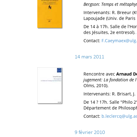
Bergson: Temps et métaphy
Intervenants: R. Breeur (K
Lapoujade (Univ. de Paris 
De 14 à 17h. Salle de l'Hor
des Jésuites, 2e entresol).
Contact:
F.Caeymaex@ulg.
14 mars 2011
Rencontre avec
Arnaud D
jugement: La fondation de l
Olms, 2010).
Intervenants: R. Brisart, J.
De 14 ? 17h. Salle "Philo 2
Département de Philosop
Contact:
b.leclercq@ulg.a
9 février 2010