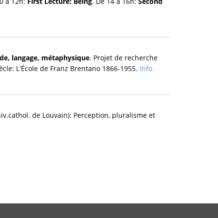
0 à 12h:
First Lecture: Being
. De 14 à 16h:
Second
ode, langage, métaphysique
. Projet de recherche
ècle: L'École de Franz Brentano 1866-1955.
Info
v.cathol. de Louvain): Perception, pluralisme et