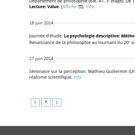
Département de philosophie (bât. A1, 3
étage). De 1
Lecture: Value
. [
Affiche
].
Info
18 juin 2014
Journée d'étude:
La psychologie descriptive: Méth
Renaissance de la philosophie au tournant du 20
si
e
27 juin 2014
Séminaire sur la perception: Mathieu Guillermin (Uni
réalisme scientifique.
Info
‹
•
›