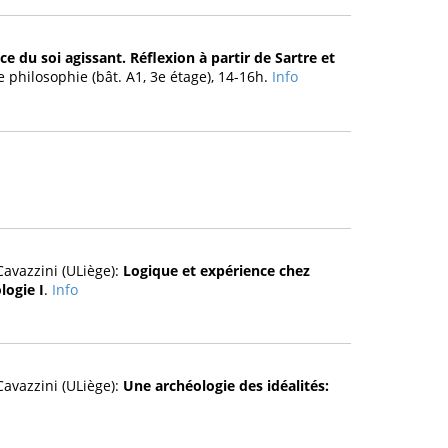
e du soi agissant. Réflexion à partir de Sartre et
 philosophie (bât. A1, 3e étage), 14-16h.
Info
avazzini (ULiège):
Logique et expérience chez
logie I
.
Info
avazzini (ULiège):
Une archéologie des idéalités: