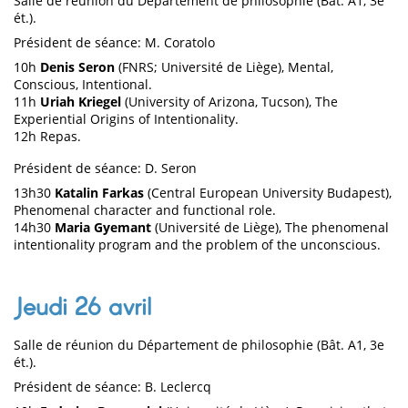
Salle de réunion du Département de philosophie (Bât. A1, 3e
ét.).
Président de séance: M. Coratolo
10h
Denis Seron
(FNRS; Université de Liège), Mental,
Conscious, Intentional.
11h
Uriah Kriegel
(University of Arizona, Tucson), The
Experiential Origins of Intentionality.
12h Repas.
Président de séance: D. Seron
13h30
Katalin Farkas
(Central European University Budapest),
Phenomenal character and functional role.
14h30
Maria Gyemant
(Université de Liège), The phenomenal
intentionality program and the problem of the unconscious.
Jeudi 26 avril
Salle de réunion du Département de philosophie (Bât. A1, 3e
ét.).
Président de séance: B. Leclercq