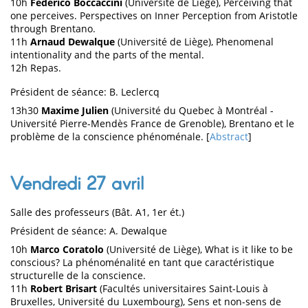
10h
Federico Boccaccini
(Université de Liège), Perceiving that
one perceives. Perspectives on Inner Perception from Aristotle
through Brentano.
11h
Arnaud Dewalque
(Université de Liège), Phenomenal
intentionality and the parts of the mental.
12h Repas.
Président de séance: B. Leclercq
13h30
Maxime Julien
(Université du Quebec à Montréal -
Université Pierre-Mendès France de Grenoble), Brentano et le
problème de la conscience phénoménale. [
Abstract
]
Vendredi 27 avril
Salle des professeurs (Bât. A1, 1er ét.)
Président de séance: A. Dewalque
10h
Marco Coratolo
(Université de Liège), What is it like to be
conscious? La phénoménalité en tant que caractéristique
structurelle de la conscience.
11h
Robert Brisart
(Facultés universitaires Saint-Louis à
Bruxelles, Université du Luxembourg), Sens et non-sens de