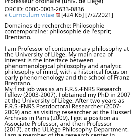
Professeur ordinaire (univ. de Liège)
ORCID: 0000-0003-2633-0836
»
Curriculum vitae
[424 Kb] [7/2/2021]
Domaines de recherche: Philosophie
contemporaine; philosophie de l'esprit;
Brentano.
I am Professor of contemporary philosophy at
the University of Liège. My main area of
interest is the interface between
phenomenological philosophy and analytic
philosophy of mind, with a historical focus on
early phenomenology and the school of Franz
Brentano.
My first job was as an F.R.S.-FNRS Research
Fellow (2003-2007). I obtained my PhD in 2007
at the University of Liège. After two years as
F.R.S.-FNRS Postdoctoral Researcher (2007-
2009) and as visiting researcher at the Husserl
Archives in Paris (2009), I got a position as
Associate Professor, and then Professor
(2017), at the ULiège Philosophy Department.
I am a member of the research center in