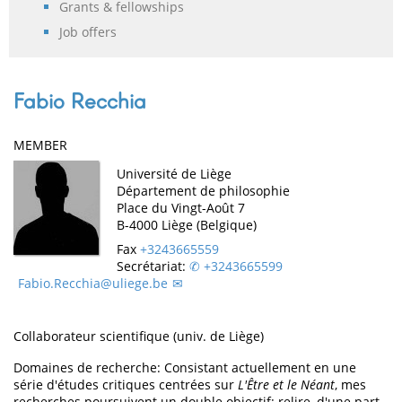
Grants & fellowships
Job offers
Fabio Recchia
MEMBER
Université de Liège
Département de philosophie
Place du Vingt-Août 7
B-4000 Liège (Belgique)
Fax
+3243665559
Secrétariat:
+3243665599
Fabio.Recchia@uliege.be
Collaborateur scientifique (univ. de Liège)
Domaines de recherche: Consistant actuellement en une
série d'études critiques centrées sur
L'Être et le Néant
, mes
recherches poursuivent un double objectif: relire, d'une part,