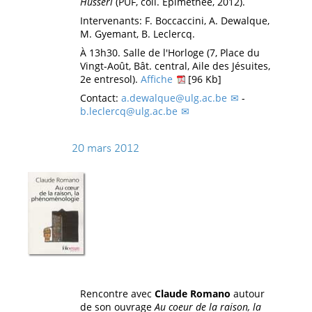
Husserl
(PUF, coll. Epiméthée, 2012).
Intervenants: F. Boccaccini, A. Dewalque,
M. Gyemant, B. Leclercq.
À 13h30. Salle de l'Horloge (7, Place du
Vingt-Août, Bât. central, Aile des Jésuites,
2e entresol).
Affiche
[96 Kb]
Contact:
a.dewalque@ulg.ac.be
-
b.leclercq@ulg.ac.be
20 mars 2012
Rencontre avec
Claude Romano
autour
de son ouvrage
Au coeur de la raison, la