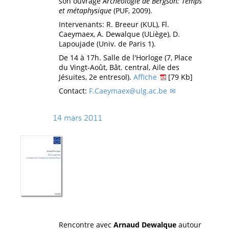
son ouvrage
Archéologie de Bergson: Temps
et métaphysique
(PUF, 2009).
Intervenants: R. Breeur (KUL), Fl.
Caeymaex, A. Dewalque (ULiège), D.
Lapoujade (Univ. de Paris 1).
De 14 à 17h. Salle de l'Horloge (7, Place
du Vingt-Août, Bât. central, Aile des
Jésuites, 2e entresol).
Affiche
[79 Kb]
Contact:
F.Caeymaex@ulg.ac.be
14 mars 2011
Rencontre avec
Arnaud Dewalque
autour