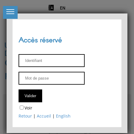
EN
Accès réservé
Université de Liège
Département de philosophie
Centre de recherches
phénoménologiques
Accès & plans
Voir
Bibliothèque du Département de philosophie
Retour
|
Accueil
|
English
Bulletin d'analyse phénoménologique