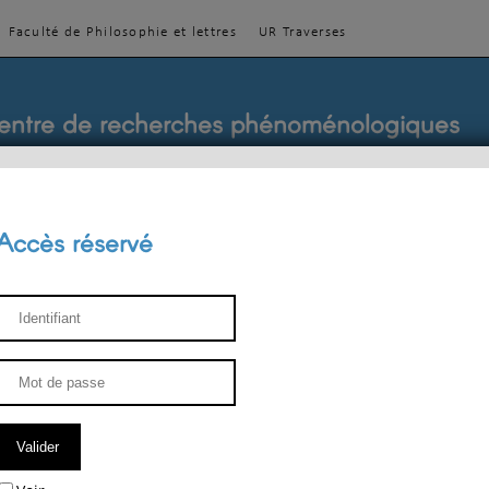
Faculté de Philosophie et lettres
UR Traverses
entre de recherches phénoménologiques
Accès réservé
sthétique
ENSEIGNEMENT
ÉQUIPE
PUBLICATIONS