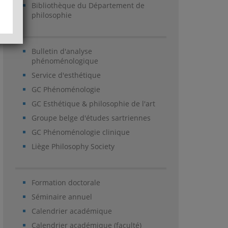
Bibliothèque du Département de
philosophie
Bulletin d'analyse
phénoménologique
Service d'esthétique
GC Phénoménologie
GC Esthétique & philosophie de l'art
Groupe belge d'études sartriennes
GC Phénoménologie clinique
Liège Philosophy Society
Formation doctorale
Séminaire annuel
Calendrier académique
Calendrier académique (faculté)