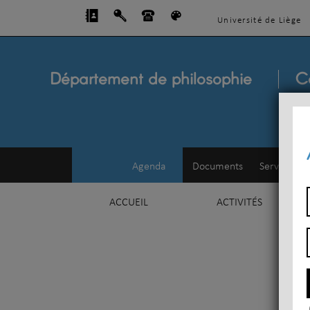
Université de Liège
Département de philosophie
C
Agenda
Documents
Service d'e
ACCUEIL
ACTIVITÉS