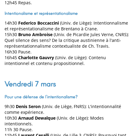
12h45 Repas.
Intentionalisme et représentationalisme
14h30
Federico Boccaccini
(Univ. de Liège): Intentionnalisme
et représentationalisme de Brentano à Crane.
15h30
Bruno Ambroise
(Univ. de Picardie Jules Verne, CNRS):
Quel silence des sens? De la critique austinienne à l'anti-
représentationnalisme contextualiste de Ch. Travis.
16h30 Pause.
16h45
Charlotte Gauvry
(Univ. de Liège): Contenu
intentionnel et contenu propositionnel.
Vendredi 7 mars
Pour une défense de l'intentionalisme?
9h30
Denis Seron
(Univ. de Liège, FNRS): L'intentionnalité
comme expérience.
10h30
Arnaud Dewalque
(Univ. de Liège): Modes
intentionnels.
11h 30 Pause.
11h45
Laurent Cesalli
(Univ. de Lille 3, CNRS): Pourquoi tant