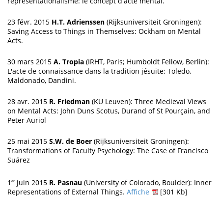
représentationalisme: le concept d'acte mental.
23 févr. 2015
H.T. Adrienssen
(Rijksuniversiteit Groningen):
Saving Access to Things in Themselves: Ockham on Mental
Acts.
30 mars 2015
A. Tropia
(IRHT, Paris; Humboldt Fellow, Berlin):
L'acte de connaissance dans la tradition jésuite: Toledo,
Maldonado, Dandini.
28 avr. 2015
R. Friedman
(KU Leuven): Three Medieval Views
on Mental Acts: John Duns Scotus, Durand of St Pourçain, and
Peter Auriol
25 mai 2015
S.W. de Boer
(Rijksuniversiteit Groningen):
Transformations of Faculty Psychology: The Case of Francisco
Suárez
1
juin 2015
R. Pasnau
(University of Colorado, Boulder): Inner
er
Representations of External Things.
Affiche
[301 Kb]