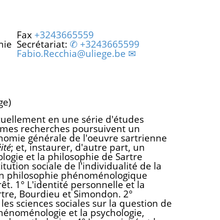
Fax
+3243665559
hie
Secrétariat:
+3243665599
Fabio.Recchia@uliege.be
ge)
uellement en une série d'études
 mes recherches poursuivent un
conomie générale de l'oeuvre sartrienne
éité
; et, instaurer, d'autre part, un
ologie et la philosophie de Sartre
ution sociale de l'individualité de la
 en philosophie phénoménologique
t. 1° L'identité personnelle et la
rtre, Bourdieu et Simondon. 2°
les sciences sociales sur la question de
phénoménologie et la psychologie,