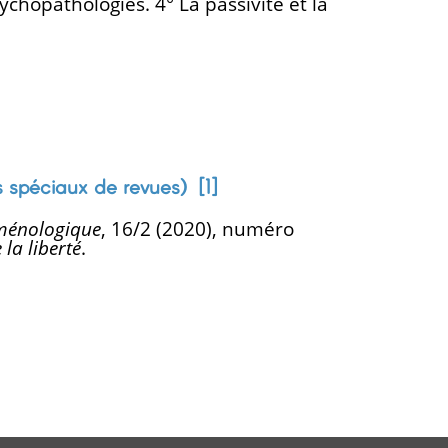
hopathologies. 4° La passivité et la
s spéciaux de revues) [
1
]
oménologique
, 16/2 (2020), numéro
 la liberté
.