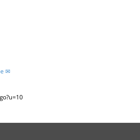
be
/go?u=10