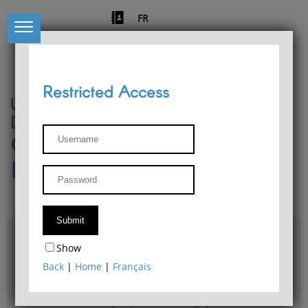
FR
Restricted Access
University of Liège
Départment of Philosophy
Center for Phenomenological
Research
Access & maps
Show
Philosophy Department Library
Back
|
Home
|
Français
Bulletin d'analyse phénoménologique