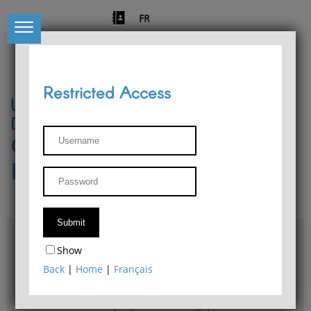
FR
Restricted Access
University of Liège
Départment of Philosophy
Center for Phenomenological
Research
Access & maps
Show
Philosophy Department Library
Back
|
Home
|
Français
Bulletin d'analyse phénoménologique