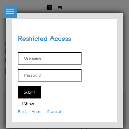
FR
Restricted Access
University of Liège
Départment of Philosophy
Center for Phenomenological
Research
Access & maps
Show
Philosophy Department Library
Back
|
Home
|
Français
Bulletin d'analyse phénoménologique