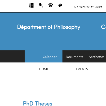
University of Liège
Départment of Philosophy
C
Calendar
Documents
Aesthetics
HOME
EVENTS
PhD Theses