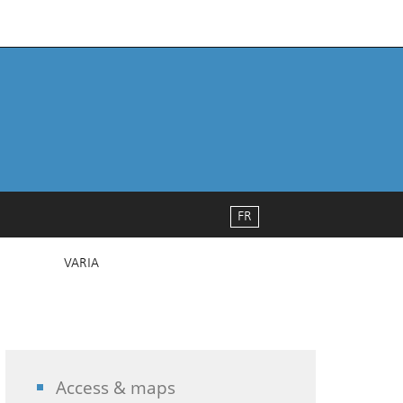
FR
VARIA
Access & maps