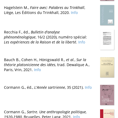
Hagelstein M.,
Faire avec: Palabres au Trinkhall
,
Liège, Les Éditions du Trinkhall, 2020.
Info
Recchia F., éd.,
Bulletin d'analyse
phénoménologique
, 16/2 (2020), numéro spécial:
Les expériences de la Raison et de la liberté
.
Info
Bauch B., Cohen H., Hönigswald R.,
et al.
,
Sur la
théorie platonicienne des idées
, trad. Dewalque A.,
Paris, Vrin, 2021.
Info
Cormann G., éd.,
L'Année sartrienne
, 35 (2021).
Info
Cormann G.,
Sartre. Une anthropologie politique,
1920-1980
, Bruxelles, Peter Lang, 2021.
Info