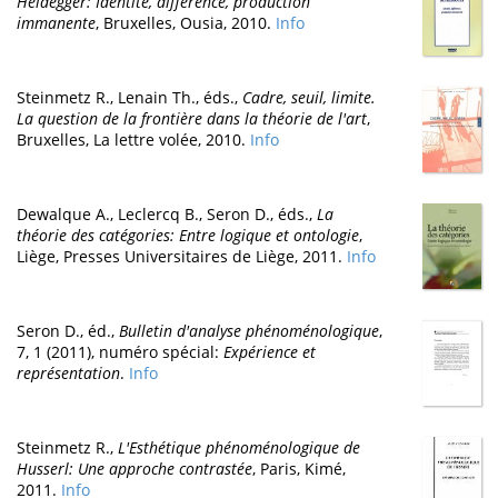
Heidegger: Identité, différence, production
immanente
, Bruxelles, Ousia, 2010.
Info
Steinmetz R., Lenain Th., éds.,
Cadre, seuil, limite.
La question de la frontière dans la théorie de l'art
,
Bruxelles, La lettre volée, 2010.
Info
Dewalque A., Leclercq B., Seron D., éds.,
La
théorie des catégories: Entre logique et ontologie
,
Liège, Presses Universitaires de Liège, 2011.
Info
Seron D., éd.,
Bulletin d'analyse phénoménologique
,
7, 1 (2011), numéro spécial:
Expérience et
représentation
.
Info
Steinmetz R.,
L'Esthétique phénoménologique de
Husserl: Une approche contrastée
, Paris, Kimé,
2011.
Info