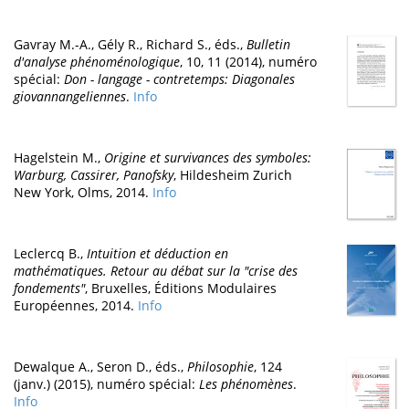
Gavray M.-A., Gély R., Richard S., éds.,
Bulletin
d'analyse phénoménologique
, 10, 11 (2014), numéro
spécial:
Don - langage - contretemps: Diagonales
giovannangeliennes
.
Info
Hagelstein M.,
Origine et survivances des symboles:
Warburg, Cassirer, Panofsky
, Hildesheim Zurich
New York, Olms, 2014.
Info
Leclercq B.,
Intuition et déduction en
mathématiques. Retour au débat sur la "crise des
fondements"
, Bruxelles, Éditions Modulaires
Européennes, 2014.
Info
Dewalque A., Seron D., éds.,
Philosophie
, 124
(janv.) (2015), numéro spécial:
Les phénomènes
.
Info