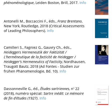
phénoménologique
, Leiden Boston, Brill, 2017.
Info
Antonelli M., Boccaccini F., éds.,
Franz Brentano
,
New York, Routledge, 2018 (Critical Assessments
of Leading Philosophers).
Info
Camilleri S., Fagniez G., Gauvry Ch., éds.,
Heideggers Hermeneutik der Faktizität /
L'herméneutique de la facticité de Heidegger /
Heidegger's Hermeneutics of Facticity
, Nordhausen,
Traugott Bautz, 2018 (Ad Fontes - Studien zur
frühen Phänomenologie, Bd. 10).
Info
Dassonneville G., éd.,
Études sartriennes
, n
22
o
(2018), numéro spécial:
Sartre inédit: Le mémoire
de fin d'études (1927)
.
Info