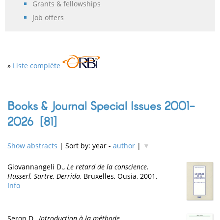
Grants & fellowships
Job offers
»
Liste complète
Books & Journal Special Issues 2001-
2026 [
81
]
Show abstracts
| Sort by: year -
author
|
▼
Giovannangeli D.,
Le retard de la conscience.
Husserl, Sartre, Derrida
, Bruxelles, Ousia, 2001.
Info
Seron D.,
Introduction à la méthode