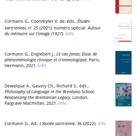
Cormann G., Coorebyter V. de, éds.,
Études
sartriennes
, n
25 (2021), numéro spécial:
Autour
o
du mémoire sur l'image (1927)
.
Info
Cormann G., Englebert J.,
Le cas Jonas: Essai de
phénoménologie clinique et criminologique
, Paris,
Hermann, 2021.
Info
Dewalque A., Gauvry Ch., Richard S., éds.,
Philosophy of Language in the Brentano School.
Reassessing the Brentanian Legacy
, London,
Palgrave Macmillan, 2021.
Info
Cormann G., éd.,
L'Année sartrienne
, 36 (2022).
Info