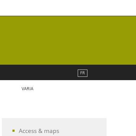
FR
VARIA
Access & maps