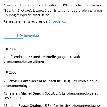
Chacune de ces séances débutera à 19h dans la salle Lumière
(Bât. A1, 2
étage). L'exposé de l'intervenant se prolongera par
e
un long temps de discussion.
Renseignements auprès de
B. Leclercq
Calendrier
■ 2002
12 décembre:
Edouard Delruelle
(ULg): Foucault,
phénoménologue ultime?
■ 2003
23 janvier:
Lambros Couloubaritsis
(ULB): Les limites de la
phénoménologie.
13 février:
Michel Dupuis
(UCL/ULg): La phénoménologie et
ses cliniques.
13 mars:
Pascal Chabot
(ULB): L'arche des phénoménologues.