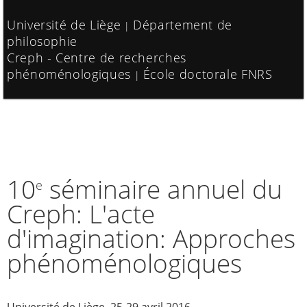
Université de Liège
Département de
|
philosophie
Creph - Centre de recherches
phénoménologiques
École doctorale FNRS
|
10
séminaire annuel du
e
Creph: L'acte
d'imagination: Approches
phénoménologiques
Université de Liège, 25-29 avril 2016.