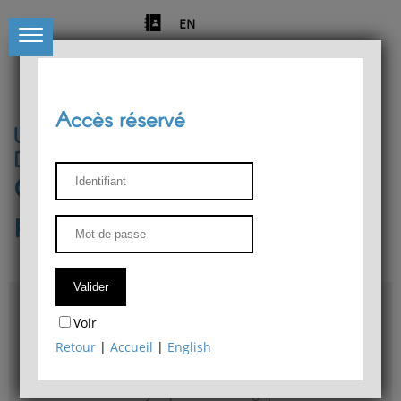
EN
Accès réservé
Université de Liège
Département de philosophie
Centre de recherches
phénoménologiques
Accès & plans
Voir
Bibliothèque du Département de philosophie
Retour
|
Accueil
|
English
Bulletin d'analyse phénoménologique