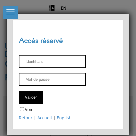
EN
Accès réservé
Université de Liège
Département de philosophie
Centre de recherches
phénoménologiques
Accès & plans
Voir
Bibliothèque du Département de philosophie
Retour
|
Accueil
|
English
Bulletin d'analyse phénoménologique