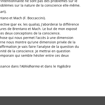
intentionnalité ne sont pas des problèmes sur le
problèmes sur la nature de la conscience elle-même.
art).
tano et Mach (F. Boccaccini).
ctive (par ex. les qualia), j'aborderai la différence
ures de Brentano et Mach. Le but de mon exposé
 ces deux conceptions de la conscience.
 chose qui nous permet l'accès à une dimension
nterne nous montre qu'une dimension privée de la
affirmation je vais faire l'analyse de la question du
unité de la conscience. Je mettrai en question
emporain qui semble hésiter entre ces deux
ssance dans l'
Abhidharma
et dans le
Yogâcâra