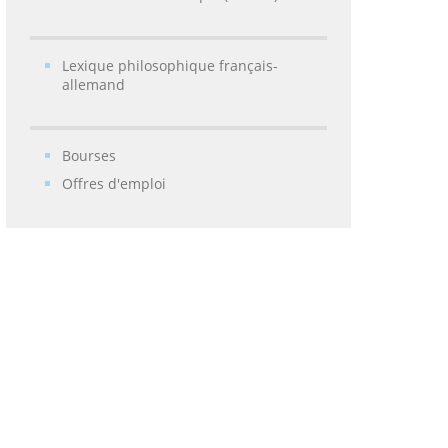
Lexique philosophique français-
allemand
Bourses
Offres d'emploi