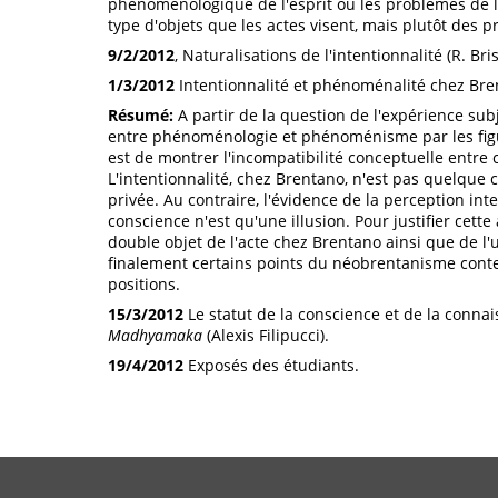
phénoménologique de l'esprit où les problèmes de l'
type d'objets que les actes visent, mais plutôt des 
9/2/2012
, Naturalisations de l'intentionnalité (R. Bris
1/3/2012
Intentionnalité et phénoménalité chez Bren
Résumé:
A partir de la question de l'expérience subje
entre phénoménologie et phénoménisme par les fig
est de montrer l'incompatibilité conceptuelle entre
L'intentionnalité, chez Brentano, n'est pas quelque
privée. Au contraire, l'évidence de la perception i
conscience n'est qu'une illusion. Pour justifier cette 
double objet de l'acte chez Brentano ainsi que de l'
finalement certains points du néobrentanisme cont
positions.
15/3/2012
Le statut de la conscience et de la connai
Madhyamaka
(Alexis Filipucci).
19/4/2012
Exposés des étudiants.