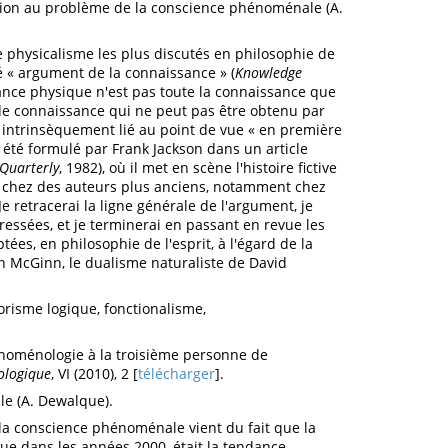
tion au problème de la conscience phénoménale (A.
e physicalisme les plus discutés en philosophie de
é « argument de la connaissance » (
Knowledge
ssance physique n'est pas toute la connaissance que
 de connaissance qui ne peut pas être obtenu par
t intrinsèquement lié au point de vue « en première
été formulé par Frank Jackson dans un article
 Quarterly
, 1982), où il met en scène l'histoire fictive
jà chez des auteurs plus anciens, notamment chez
 Je retracerai la ligne générale de l'argument, je
ressées, et je terminerai en passant en revue les
ées, en philosophie de l'esprit, à l'égard de la
 McGinn, le dualisme naturaliste de David
orisme logique, fonctionalisme,
hénoménologie à la troisième personne de
ologique
, VI (2010), 2 [
télécharger
].
le (A. Dewalque).
 la conscience phénoménale vient du fait que la
ue dans les années 2000, était la tendance