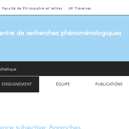
Faculté de Philosophie et lettres
UR Traverses
entre de recherches phénoménologiques
sthétique
ENSEIGNEMENT
ÉQUIPE
PUBLICATIONS
ience subjective: Approches