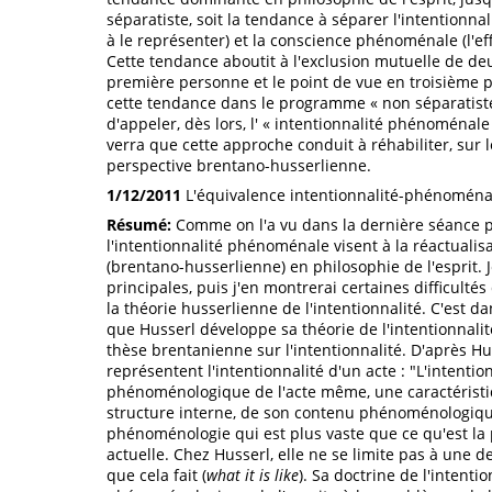
séparatiste, soit la tendance à séparer l'intentionnal
à le représenter) et la conscience phénoménale (l'effe
Cette tendance aboutit à l'exclusion mutuelle de deux
première personne et le point de vue en troisième
cette tendance dans le programme « non séparatiste »
d'appeler, dès lors, l' « intentionnalité phénoménale 
verra que cette approche conduit à réhabiliter, sur l
perspective brentano-husserlienne.
1/12/2011
L'équivalence intentionnalité-phénoménali
Résumé:
Comme on l'a vu dans la dernière séance pr
l'intentionnalité phénoménale visent à la réactual
(brentano-husserlienne) en philosophie de l'esprit.
principales, puis j'en montrerai certaines difficultés
la théorie husserlienne de l'intentionnalité. C'est 
que Husserl développe sa théorie de l'intentionnali
thèse brentanienne sur l'intentionnalité. D'après Hus
représentent l'intentionnalité d'un acte : "L'intentio
phénoménologique de l'acte même, une caractéristi
structure interne, de son contenu phénoménologique
phénoménologie qui est plus vaste que ce qu'est la
actuelle. Chez Husserl, elle ne se limite pas à une d
que cela fait (
what it is like
). Sa doctrine de l'intenti