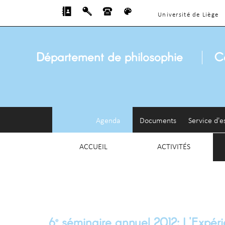
Université de Liège
Département de philosophie
C
Agenda
Documents
Service d'e
ACCUEIL
ACTIVITÉS
6
séminaire annuel 2012: L'Expér
e