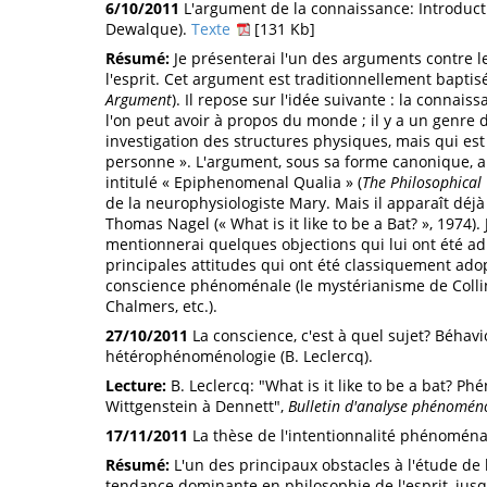
6/10/2011
L'argument de la connaissance: Introduc
Dewalque).
Texte
[131 Kb]
Résumé:
Je présenterai l'un des arguments contre l
l'esprit. Cet argument est traditionnellement baptis
Argument
). Il repose sur l'idée suivante : la connai
l'on peut avoir à propos du monde ; il y a un genre
investigation des structures physiques, mais qui es
personne ». L'argument, sous sa forme canonique, a 
intitulé « Epiphenomenal Qualia » (
The Philosophical
de la neurophysiologiste Mary. Mais il apparaît dé
Thomas Nagel (« What is it like to be a Bat? », 1974).
mentionnerai quelques objections qui lui ont été ad
principales attitudes qui ont été classiquement adopt
conscience phénoménale (le mystérianisme de Collin
Chalmers, etc.).
27/10/2011
La conscience, c'est à quel sujet? Béhavi
hétérophénoménologie (B. Leclercq).
Lecture:
B. Leclercq: "What is it like to be a bat? P
Wittgenstein à Dennett",
Bulletin d'analyse phénomén
17/11/2011
La thèse de l'intentionnalité phénoména
Résumé:
L'un des principaux obstacles à l'étude de
tendance dominante en philosophie de l'esprit, jusq