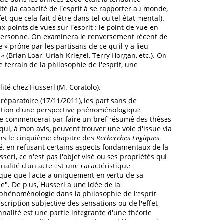
ité (la capacité de l'esprit à se rapporter au monde,
t que cela fait d'être dans tel ou tel état mental).
 points de vues sur l'esprit : le point de vue en
 personne. On examinera le renversement récent de
 prôné par les partisans de ce qu'il y a lieu
» (Brian Loar, Uriah Kriegel, Terry Horgan, etc.). On
e terrain de la philosophie de l'esprit, une
té chez Husserl (M. Coratolo).
éparatoire (17/11/2011), les partisans de
isation d'une perspective phénoménologique
 Je commencerai par faire un bref résumé des thèses
 qui, à mon avis, peuvent trouver une voie d'issue via
dans le cinquième chapitre des
Recherches Logiques
té, en refusant certains aspects fondamentaux de la
serl, ce n'est pas l'objet visé ou ses propriétés qui
nnalité d'un acte est une caractéristique
que que l'acte a uniquement en vertu de sa
". De plus, Husserl a une idée de la
 phénoménologie dans la philosophie de l'esprit
escription subjective des sensations ou de l'effet
onnalité est une partie intégrante d'une théorie