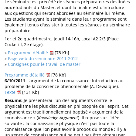
Le séminaire est précédé de séances préparatoires destinées
aux étudiants du Master, et dont la finalité est d'introduire
aux questions qui seront abordées au séminaire lui-même.
Les étudiants ayant le séminaire dans leur programme sont
également tenus d'assister à toutes les séances du séminaire
préparatoire.
1er et 2e quadrimestre, jeudi 14-16h, Local A2 2/3 (Place
Cockerill, 2e étage).
»
Programme détaillé
[78 Kb]
»
Page web du séminaire 2011-2012
»
Consignes pour le travail de master
Programme détaillé
[78 Kb]
6/10/2011
L'argument de la connaissance: Introduction au
problème de la conscience phénoménale (A. Dewalque).
Texte
[131 Kb]
Résumé:
Je présenterai l'un des arguments contre le
physicalisme les plus discutés en philosophie de l'esprit. Cet
argument est traditionnellement baptisé « argument de la
connaissance » (
Knowledge Argument
). Il repose sur l'idée
suivante : la connaissance physique n'est pas toute la
connaissance que l'on peut avoir à propos du monde ; il y a
un genre de connaissance qui ne peut pas être obtenu par