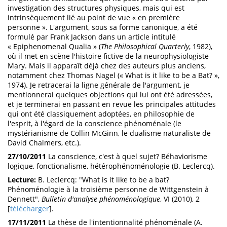
investigation des structures physiques, mais qui est
intrinsèquement lié au point de vue « en première
personne ». L'argument, sous sa forme canonique, a été
formulé par Frank Jackson dans un article intitulé
« Epiphenomenal Qualia » (
The Philosophical Quarterly
, 1982),
où il met en scène l'histoire fictive de la neurophysiologiste
Mary. Mais il apparaît déjà chez des auteurs plus anciens,
notamment chez Thomas Nagel (« What is it like to be a Bat? »,
1974). Je retracerai la ligne générale de l'argument, je
mentionnerai quelques objections qui lui ont été adressées,
et je terminerai en passant en revue les principales attitudes
qui ont été classiquement adoptées, en philosophie de
l'esprit, à l'égard de la conscience phénoménale (le
mystérianisme de Collin McGinn, le dualisme naturaliste de
David Chalmers, etc.).
27/10/2011
La conscience, c'est à quel sujet? Béhaviorisme
logique, fonctionalisme, hétérophénoménologie (B. Leclercq).
Lecture:
B. Leclercq: "What is it like to be a bat?
Phénoménologie à la troisième personne de Wittgenstein à
Dennett",
Bulletin d'analyse phénoménologique
, VI (2010), 2
[
télécharger
].
17/11/2011
La thèse de l'intentionnalité phénoménale (A.