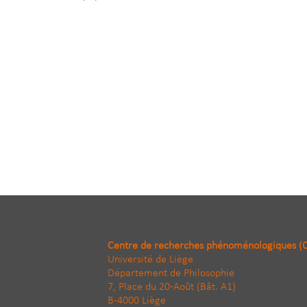
Centre de recherches phénoménologiques (
Université de Liège
Département de Philosophie
7, Place du 20-Août (Bât. A1)
B-4000 Liège