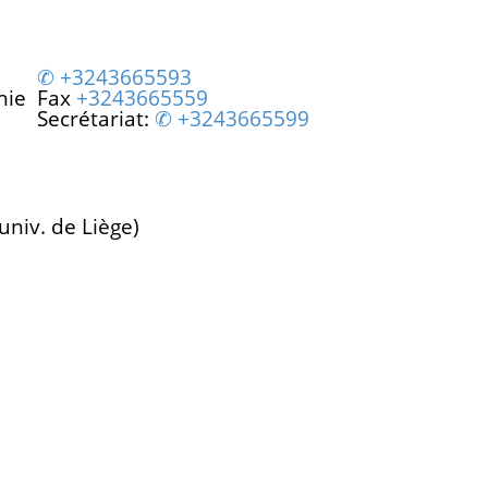
+3243665593
hie
Fax
+3243665559
Secrétariat:
+3243665599
(univ. de Liège)