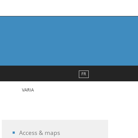
FR
VARIA
Access & maps