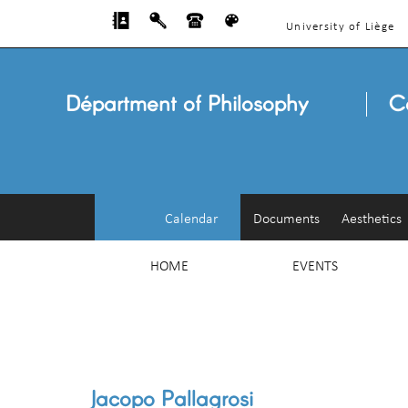
University of Liège
Départment of Philosophy
C
Calendar
Documents
Aesthetics
HOME
EVENTS
Jacopo Pallagrosi