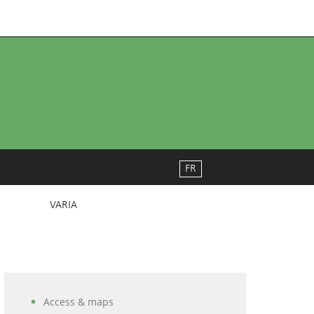
FR
VARIA
Access & maps