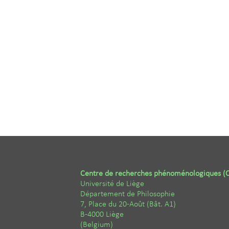
Centre de recherches phénoménologiques (
Université de Liège
Département de Philosophie
7, Place du 20-Août (Bât. A1)
B-4000 Liège
(Belgium)