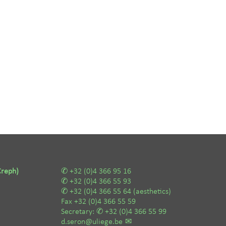
Creph)
+32 (0)4 366 95 16
+32 (0)4 366 55 93
+32 (0)4 366 55 64
(aesthetics)
Fax
+32 (0)4 366 55 59
Secretary:
+32 (0)4 366 55 99
d.seron@uliege.be