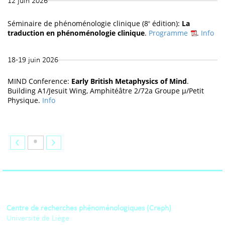
12 juin 2026
Séminaire de phénoménologie clinique (8
édition):
La
e
traduction en phénoménologie clinique
.
Programme
.
Info
18-19 juin 2026
MIND Conference:
Early British Metaphysics of Mind
.
Building A1/Jesuit Wing, Amphitéâtre 2/72a Groupe μ/Petit
Physique.
Info
‹
•
›
Centre de recherches phénoménologiques (Creph)
Université de Liège