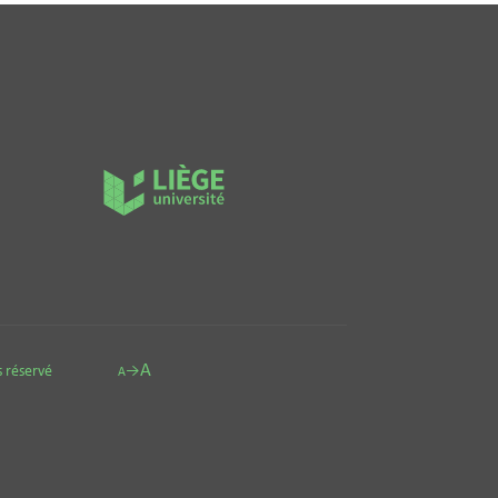
A
 réservé
→
A