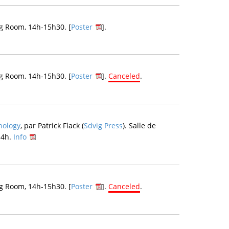
g Room, 14h-15h30. [
Poster
].
g Room, 14h-15h30. [
Poster
].
Canceled
.
ology
, par Patrick Flack (
Sdvig Press
). Salle de
14h.
Info
g Room, 14h-15h30. [
Poster
].
Canceled
.