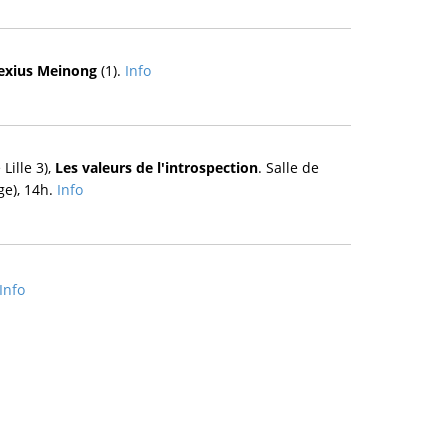
lexius Meinong
(1).
Info
Lille 3),
Les valeurs de l'introspection
. Salle de
ge), 14h.
Info
Info