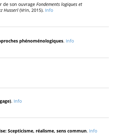
ur de son ouvrage
Fondements logiques et
z Husserl
(Vrin, 2015).
Info
 Approches phénoménologiques
.
Info
gage)
.
Info
aise: Scepticisme, réalisme, sens commun
.
Info