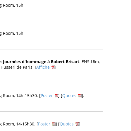
g Room, 15h.
g Room, 15h.
me: Journées d'hommage à Robert Brisart
. ENS-Ulm,
 Husserl de Paris. [
Affiche
].
g Room, 14h-15h30. [
Poster
] [
Quotes
].
g Room, 14-15h30. [
Poster
] [
Quotes
].