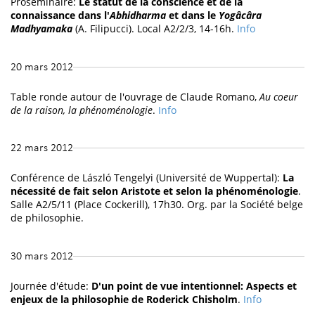
Proséminaire:
Le statut de la conscience et de la
connaissance dans l'
Abhidharma
et dans le
Yogâcâra
Madhyamaka
(A. Filipucci). Local A2/2/3, 14-16h.
Info
20 mars 2012
Table ronde autour de l'ouvrage de Claude Romano,
Au coeur
de la raison, la phénoménologie
.
Info
22 mars 2012
Conférence de László Tengelyi (Université de Wuppertal):
La
nécessité de fait selon Aristote et selon la phénoménologie
.
Salle A2/5/11 (Place Cockerill), 17h30. Org. par la Société belge
de philosophie.
30 mars 2012
Journée d'étude:
D'un point de vue intentionnel: Aspects et
enjeux de la philosophie de Roderick Chisholm
.
Info