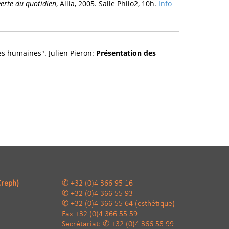
erte du quotidien
, Allia, 2005. Salle Philo2, 10h.
Info
s humaines". Julien Pieron:
Présentation des
Creph)
+32 (0)4 366 95 16
+32 (0)4 366 55 93
+32 (0)4 366 55 64
(esthétique)
Fax
+32 (0)4 366 55 59
Secrétariat:
+32 (0)4 366 55 99