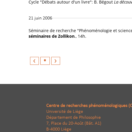
Cycle "Débats autour d'un livre": B. Bégout
La découv
21 juin 2006
Séminaire de recherche "Phénoménologie et science
séminaires de Zollikon
., 14h.
‹
•
›
Centre de recherches phénoménologiques (
Université de Liège
Département de Philosophie
7, Place du 20-Août (Bât. A1)
B-4000 Liège