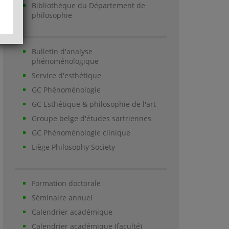
Bibliothèque du Département de
philosophie
Bulletin d'analyse
phénoménologique
Service d'esthétique
GC Phénoménologie
GC Esthétique & philosophie de l'art
Groupe belge d'études sartriennes
GC Phénoménologie clinique
Liège Philosophy Society
Formation doctorale
Séminaire annuel
Calendrier académique
Calendrier académique (faculté)