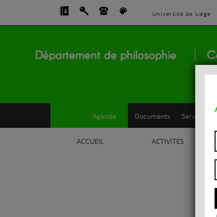
Université de Liège
Département de philosophie
C
Agenda
Documents
Service d'e
ACCUEIL
ACTIVITÉS