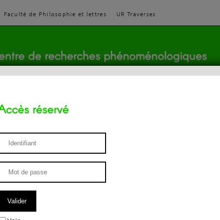
Faculté de Philosophie et lettres
UR Traverses
entre de recherches phénoménologiques
Accès réservé
sthétique
ENSEIGNEMENT
ÉQUIPE
PUBLICATIONS