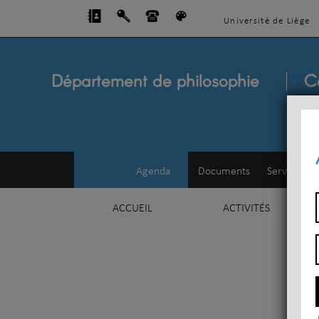
Université de Liège
Département de philosophie
C
Agenda
Documents
Service d'e
ACCUEIL
ACTIVITÉS