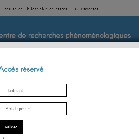
Faculté de Philosophie et lettres
UR Traverses
entre de recherches phénoménologiques
Accès réservé
sthétique
ENSEIGNEMENT
ÉQUIPE
PUBLICATIONS