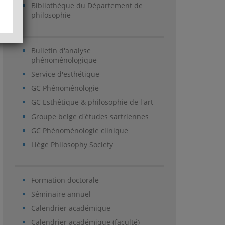
Bibliothèque du Département de
philosophie
Bulletin d'analyse
phénoménologique
Service d'esthétique
GC Phénoménologie
GC Esthétique & philosophie de l'art
Groupe belge d'études sartriennes
GC Phénoménologie clinique
Liège Philosophy Society
Formation doctorale
Séminaire annuel
Calendrier académique
Calendrier académique (faculté)