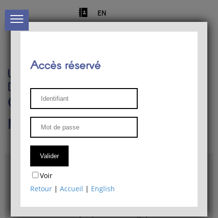
EN
Accès réservé
Université de Liège
Département de philosophie
Centre de recherches
phénoménologiques
Accès & plans
Voir
Bibliothèque du Département de philosophie
Retour
|
Accueil
|
English
Bulletin d'analyse phénoménologique