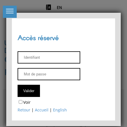
EN
Accès réservé
Université de Liège
Département de philosophie
Centre de recherches
phénoménologiques
Accès & plans
Voir
Bibliothèque du Département de philosophie
Retour
|
Accueil
|
English
Bulletin d'analyse phénoménologique