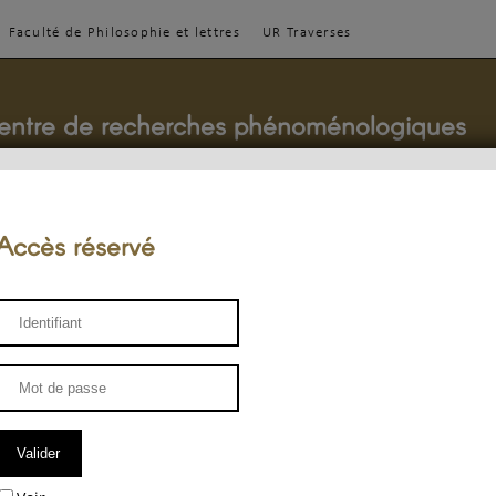
Faculté de Philosophie et lettres
UR Traverses
entre de recherches phénoménologiques
Accès réservé
sthétique
ENSEIGNEMENT
ÉQUIPE
PUBLICATIONS