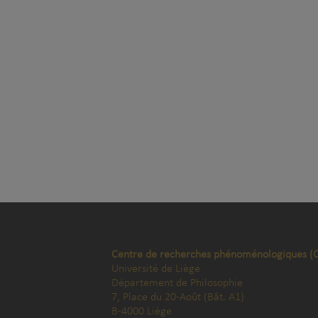
Centre de recherches phénoménologiques (
Université de Liège
Département de Philosophie
7, Place du 20-Août (Bât. A1)
B-4000 Liège