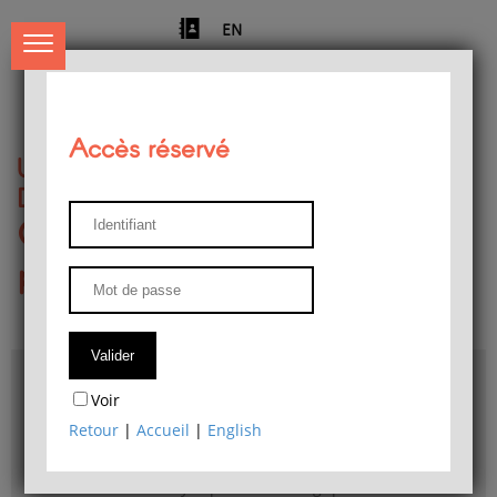
EN
Accès réservé
Université de Liège
Département de philosophie
Centre de recherches
phénoménologiques
Accès & plans
Voir
Bibliothèque du Département de philosophie
Retour
|
Accueil
|
English
Bulletin d'analyse phénoménologique