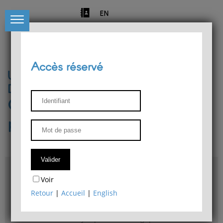
EN
Accès réservé
Université de Liège
Département de philosophie
Centre de recherches
phénoménologiques
Accès & plans
Voir
Bibliothèque du Département de philosophie
Retour
|
Accueil
|
English
Bulletin d'analyse phénoménologique