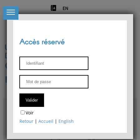
EN
Accès réservé
Université de Liège
Département de philosophie
Centre de recherches
phénoménologiques
Accès & plans
Voir
Bibliothèque du Département de philosophie
Retour
|
Accueil
|
English
Bulletin d'analyse phénoménologique