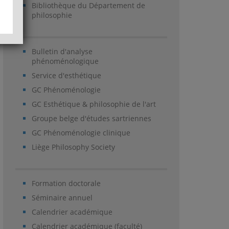
Bibliothèque du Département de
philosophie
Bulletin d'analyse
phénoménologique
Service d'esthétique
GC Phénoménologie
GC Esthétique & philosophie de l'art
Groupe belge d'études sartriennes
GC Phénoménologie clinique
Liège Philosophy Society
Formation doctorale
Séminaire annuel
Calendrier académique
Calendrier académique (faculté)