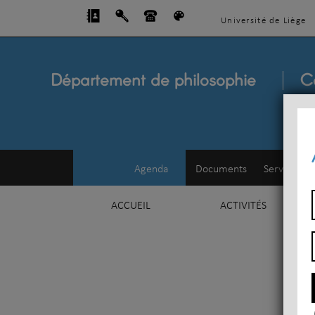
Université de Liège
Département de philosophie
C
Agenda
Documents
Service d'e
ACCUEIL
ACTIVITÉS