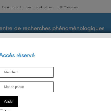
Faculté de Philosophie et lettres
UR Traverses
entre de recherches phénoménologiques
Accès réservé
sthétique
ENSEIGNEMENT
ÉQUIPE
PUBLICATIONS