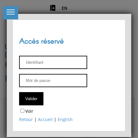
EN
Accès réservé
Université de Liège
Département de philosophie
Centre de recherches
phénoménologiques
Accès & plans
Voir
Bibliothèque du Département de philosophie
Retour
|
Accueil
|
English
Bulletin d'analyse phénoménologique